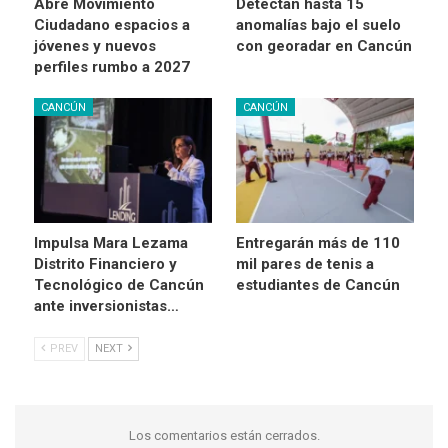
Abre Movimiento
Detectan hasta 15
Ciudadano espacios a
anomalías bajo el suelo
jóvenes y nuevos
con georadar en Cancún
perfiles rumbo a 2027
CANCÚN
CANCÚN
Impulsa Mara Lezama
Entregarán más de 110
Distrito Financiero y
mil pares de tenis a
Tecnológico de Cancún
estudiantes de Cancún
ante inversionistas…
PREV
NEXT
Los comentarios están cerrados.