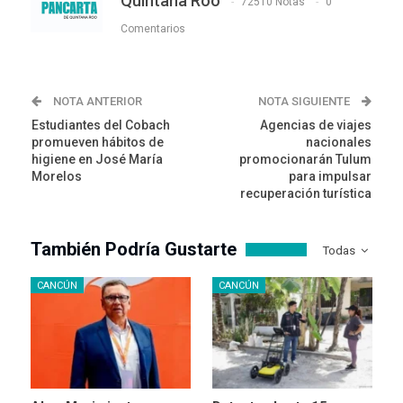
Quintana Roo
72510 Notas
0
Comentarios
NOTA ANTERIOR
NOTA SIGUIENTE
Estudiantes del Cobach
Agencias de viajes
promueven hábitos de
nacionales
higiene en José María
promocionarán Tulum
Morelos
para impulsar
recuperación turística
También Podría Gustarte
Todas
CANCÚN
CANCÚN