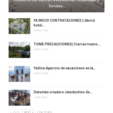
Turistas…
YA INICIO CONTRATACIONES || Abrirá
hotel…
5 años hace
TOME PRECAUCIONES|| Cierran tramo…
5 años hace
Yalitza Aparicio de vacaciones en la…
4 años hace
Detectan criadero clandestino de…
1 año hace
PREV
NEXT
1 De 22,815