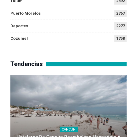
Tulum
2892
Puerto Morelos
2767
Deportes
2277
Cozumel
1758
Tendencias
CANCÚN
Hoteleros De Cancún Reembolsan Hospedaje A