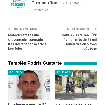
Quintana Roo
72534 Notas
0
Comentarios
NOTA ANTERIOR
NOTA SIGUIENTE
Motociclista resulta
SARGAZO EN CANCÚN:
gravemente lesionado
Retiran más de 25 mil
tras derrapar en avenida
toneladas en playas
Los Tules
públicas
También Podría Gustarte
POLICIACA
POLICIACA
Condenan a más de 37
Ejecutan a balazos a un