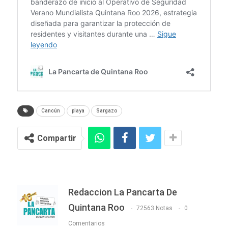
Cancún
playa
Sargazo
Compartir
Redaccion La Pancarta De
Quintana Roo
72563 Notas
0
Comentarios