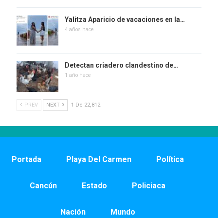
Yalitza Aparicio de vacaciones en la…
4 años hace
Detectan criadero clandestino de…
1 año hace
PREV
NEXT
1 De 22,812
Portada
Playa Del Carmen
Política
Cancún
Estado
Policiaca
Nación
Mundo