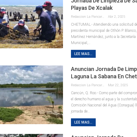
Jornada De Limpieza De S
Playas De Xcalak
Redaccion La Pancarta De Quintana Roo
Abr 2, 2025
CHETUMAL.- Atendiendo una solicitud de
presidenta municipal de Othón P. Blanco
Martínez Hernández, junto a la Secretaría 
Municipal,
…
LEE MAS...
Anuncian Jornada De Limp
Laguna La Sabana En Che
Redaccion La Pancarta De Quintana Roo
Mar 22, 2025
Cancún, Q. Roo.- Como parte del compro
el derecho humano al agua y la sustentabi
Comisión Nacional del Agua (Conagua) ll
jornada de
…
LEE MAS...