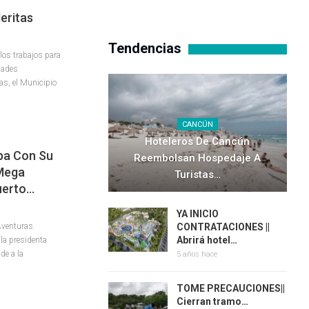
eritas
Tendencias
os trabajos para
dades
as, el Municipio
CANCÚN
Hoteleros De Cancún
pa Con Su
Reembolsan Hospedaje A
 Mega
Turistas…
uerto…
YA INICIO
 Aventuras
CONTRATACIONES ||
Abrirá hotel…
 la presidenta
de a la
5 años hace
TOME PRECAUCIONES||
Cierran tramo…