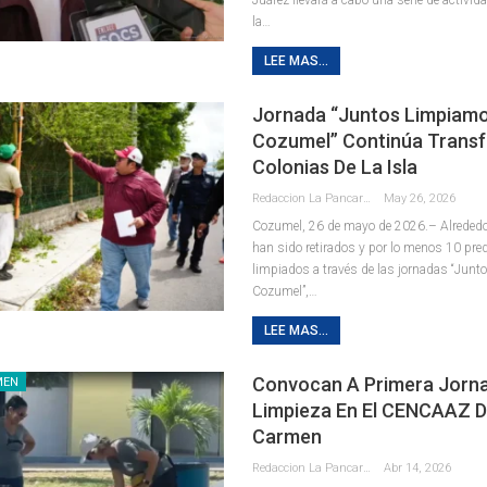
la
…
LEE MAS...
Jornada “Juntos Limpiam
Cozumel” Continúa Trans
Colonias De La Isla
Redaccion La Pancarta De Quintana Roo
May 26, 2026
Cozumel, 26 de mayo de 2026.– Alrededo
han sido retirados y por lo menos 10 pre
limpiados a través de las jornadas “Jun
Cozumel”,
…
LEE MAS...
Convocan A Primera Jorn
MEN
Limpieza En El CENCAAZ D
Carmen
Redaccion La Pancarta De Quintana Roo
Abr 14, 2026