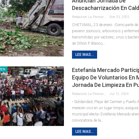
Anuncian Jornada De
Descacharrización En Cald
Redaccion La Pancarta De Quintana Roo
Ene 23, 2025
CHETUMAL, 23 de enero. -Como parte de l
prevenir zoonosis, arbovirosis y enferme
transmitidas por vectores, virus o bacteri
de Othón P. Blanco,
…
LEE MAS...
Estefanía Mercado Partici
MEN
Equipo De Voluntarios En
Jornada De Limpieza En P
Redaccion La Pancarta De Quintana Roo
Jul 12, 2024
• Solidaridad, Playa del Carmen y Puerto
merecen vivir en un lugar limpio, asegura
municipal electa• Estefanía Mercado atien
convocatoria de la
…
LEE MAS...