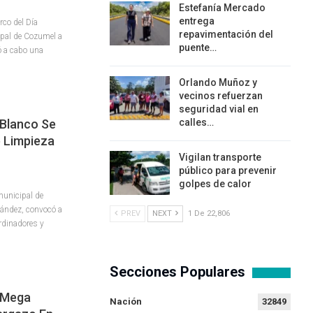
Estefanía Mercado
entrega
rco del Día
repavimentación del
ipal de Cozumel a
puente…
vó a cabo una
Orlando Muñoz y
vecinos refuerzan
seguridad vial en
 Blanco Se
calles…
e Limpieza
Vigilan transporte
público para prevenir
golpes de calor
unicipal de
nández, convocó a
PREV
NEXT
1 De 22,806
ordinadores y
Secciones Populares
 Mega
Nación
32849