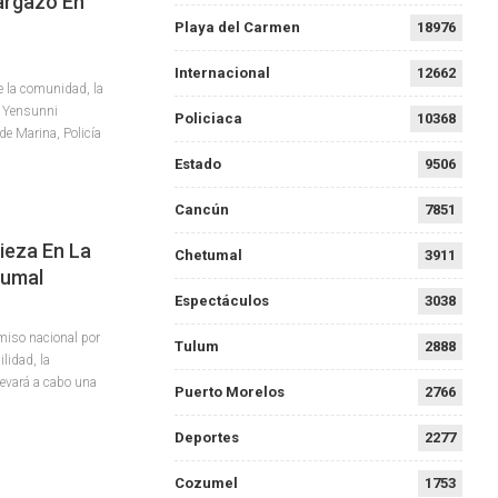
argazo En
Playa del Carmen
18976
Internacional
12662
 la comunidad, la
, Yensunni
Policiaca
10368
de Marina, Policía
Estado
9506
Cancún
7851
ieza En La
Chetumal
3911
tumal
Espectáculos
3038
miso nacional por
Tulum
2888
lidad, la
evará a cabo una
Puerto Morelos
2766
Deportes
2277
Cozumel
1753