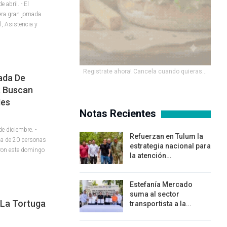
abril. - El
era gran jornada
l, Asistencia y
Registrate ahora! Cancela cuando quieras...
ada De
; Buscan
Mes
Notas Recientes
 diciembre. -
Refuerzan en Tulum la
ca de 20 personas
estrategia nacional para
eron este domingo
la atención…
Estefanía Mercado
suma al sector
 La Tortuga
transportista a la…