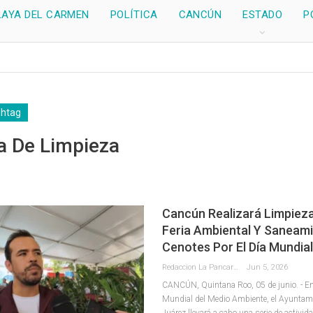
LAYA DEL CARMEN
POLÍTICA
CANCÚN
ESTADO
P
shtag
a De Limpieza
Cancún Realizará Limpieza
Feria Ambiental Y Saneam
Cenotes Por El Día Mundial
Redaccion La Pancarta De Quintana Roo
Jun 5, 2026
CANCÚN, Quintana Roo, 05 de junio. - En
Mundial del Medio Ambiente, el Ayuntami
Juárez llevará a cabo una serie de activi