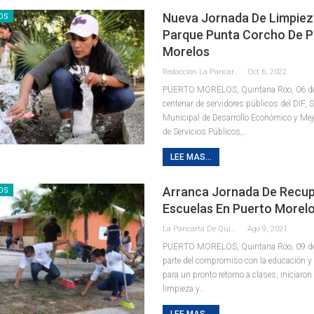
Nueva Jornada De Limpieza
OS
Parque Punta Corcho De P
Morelos
Redaccion La Pancarta De Quintana Roo
Oct 6, 2022
PUERTO MORELOS, Quintana Roo, 06 de 
centenar de servidores públicos del DIF, S
Municipal de Desarrollo Económico y Mejo
de Servicios Públicos,
…
LEE MAS...
Arranca Jornada De Recup
OS
Escuelas En Puerto Morel
La Pancarta De Quintana Roo
Ago 9, 2021
PUERTO MORELOS, Quintana Roo, 09 de
parte del compromiso con la educación y 
para un pronto retorno a clases, iniciaron
limpieza y
…
LEE MAS...