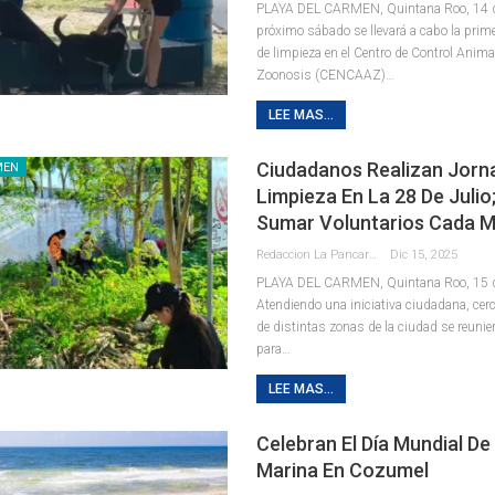
PLAYA DEL CARMEN, Quintana Roo, 14 de 
próximo sábado se llevará a cabo la prim
de limpieza en el Centro de Control Anima
Zoonosis (CENCAAZ)
…
LEE MAS...
Ciudadanos Realizan Jorn
MEN
Limpieza En La 28 De Julio
Sumar Voluntarios Cada 
Redaccion La Pancarta De Quintana Roo
Dic 15, 2025
PLAYA DEL CARMEN, Quintana Roo, 15 de
Atendiendo una iniciativa ciudadana, cer
de distintas zonas de la ciudad se reuni
para
…
LEE MAS...
Celebran El Día Mundial De
Marina En Cozumel