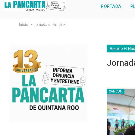
PORTADA
P
Inicio
jornada de limpieza
Viendo El Ha
Jornad
CANCÚN