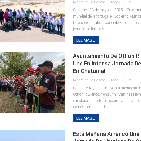
Redaccion La Pancarta De Quintana Roo
May 23, 2025
Cozumel, 23 de mayo de 2025. - En el ma
mundial de la tortuga, el Gobierno Munic
través de la subdirección de Ecología lle
jornada de limpieza
…
LEE MAS...
Ayuntamiento De Othón P.
Une En Intensa Jornada D
En Chetumal
Redaccion La Pancarta De Quintana Roo
May 13, 2025
CHETUMAL, 13 de mayo. La presidenta m
Othón P. Blanco, Yensunni Martínez Her
directoras, directores, coordinadoras, co
demás personal del
…
LEE MAS...
Esta Mañana Arrancó Una