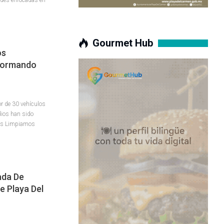
Gourmet Hub
os
formando
r de 30 vehículos
dios han sido
tos Limpiamos
ada De
e Playa Del