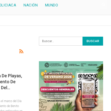
OLICIACA
NACIÓN
MUNDO
 De Playas,
iento De
 Del…
 el marco del Día
ento de Benito
dades enfocadas en