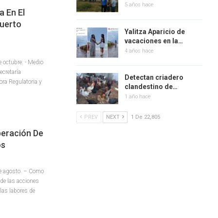
5 años hace
 En El
uerto
Yalitza Aparicio de
vacaciones en la…
4 años hace
octubre. - Medio
ecretaría
Detectan criadero
ra Regulatoria y
clandestino de…
1 año hace
PREV
NEXT
1 De 22,805
eración De
os
 agosto. – Como
de las acciones
 las labores de