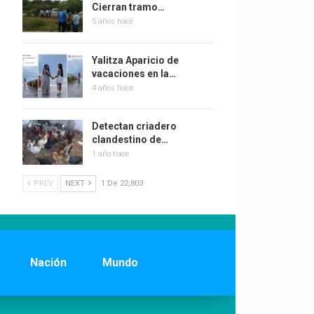
Cierran tramo…
5 años hace
Yalitza Aparicio de
vacaciones en la…
4 años hace
Detectan criadero
clandestino de…
1 año hace
PREV
NEXT
1 De 22,803
Nación
Mundo