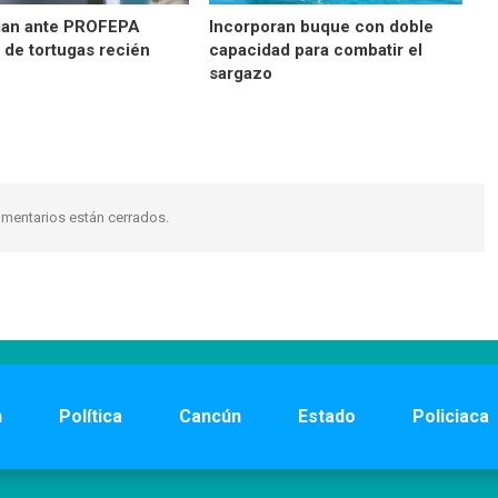
ian ante PROFEPA
Incorporan buque con doble
 de tortugas recién
capacidad para combatir el
sargazo
mentarios están cerrados.
n
Política
Cancún
Estado
Policiaca