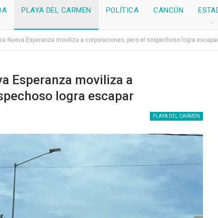
DA
PLAYA DEL CARMEN
POLÍTICA
CANCÚN
ESTA
nia Nueva Esperanza moviliza a corporaciones, pero el sospechoso logra escapa
va Esperanza moviliza a
ospechoso logra escapar
PLAYA DEL CARMEN