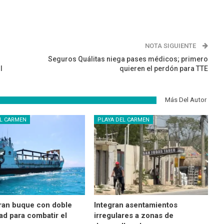
NOTA SIGUIENTE
Seguros Quálitas niega pases médicos; primero
l
quieren el perdón para TTE
Más Del Autor
EL CARMEN
PLAYA DEL CARMEN
ran buque con doble
Integran asentamientos
ad para combatir el
irregulares a zonas de