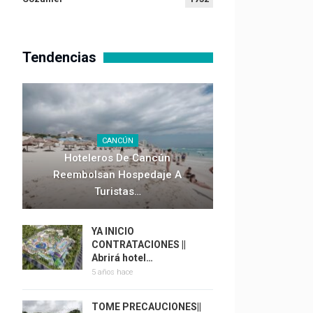
Tendencias
CANCÚN
Hoteleros De Cancún
Reembolsan Hospedaje A
Turistas…
YA INICIO
CONTRATACIONES ||
Abrirá hotel…
5 años hace
TOME PRECAUCIONES||