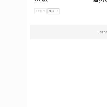
nacidas
sargazo
PREV
NEXT
Los co