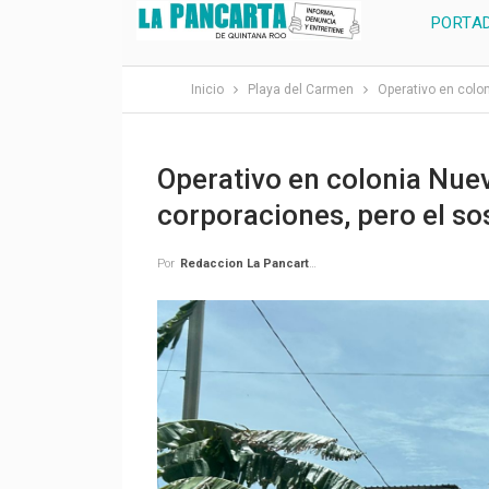
PORTA
Inicio
Playa del Carmen
Operativo en colo
Operativo en colonia Nue
corporaciones, pero el s
Por
Redaccion La Pancarta De Quintana Roo