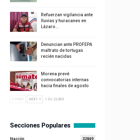
Refuerzan vigilancia ante
lluvias y huracanes en
Lázaro…
Denuncian ante PROFEPA
maltrato de tortugas
recién nacidas
Morena prevé
convocatorias internas
hacia finales de agosto
PREV
NEXT
1 De 22,803
Secciones Populares
Nación
32849