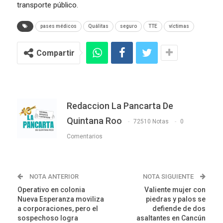
transporte público.
pases médicos
Quálitas
seguro
TTE
víctimas
Compartir
Redaccion La Pancarta De
Quintana Roo
72510 Notas
0
Comentarios
NOTA ANTERIOR
NOTA SIGUIENTE
Operativo en colonia
Valiente mujer con
Nueva Esperanza moviliza
piedras y palos se
a corporaciones, pero el
defiende de dos
sospechoso logra
asaltantes en Cancún