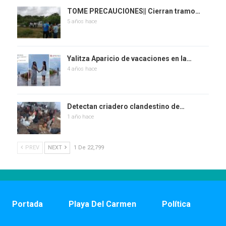
TOME PRECAUCIONES|| Cierran tramo…
5 años hace
Yalitza Aparicio de vacaciones en la…
4 años hace
Detectan criadero clandestino de…
1 año hace
PREV
NEXT
1 De 22,799
Portada
Playa Del Carmen
Política