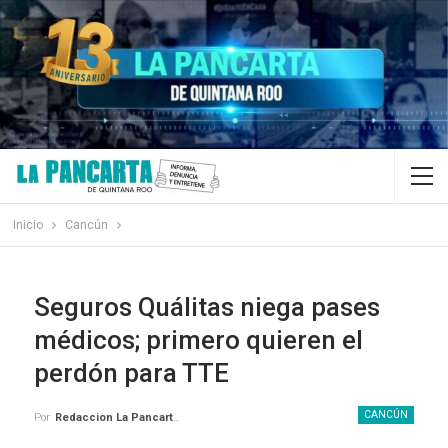
Inicio
Cancún
Seguros Quálitas niega pases
médicos; primero quieren el
perdón para TTE
CANCÚN
Por
Redaccion La Pancarta De Quintana Roo