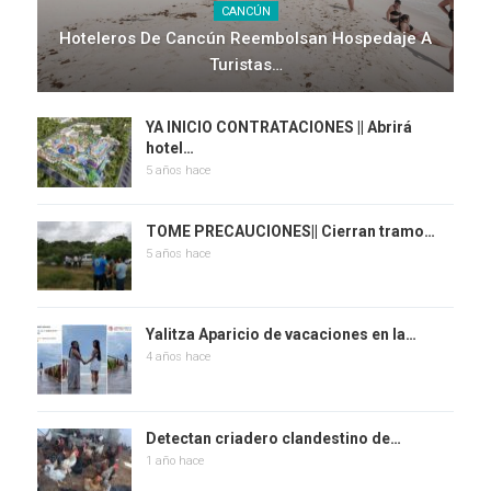
CANCÚN
Hoteleros De Cancún Reembolsan Hospedaje A
Turistas…
YA INICIO CONTRATACIONES || Abrirá
hotel…
5 años hace
TOME PRECAUCIONES|| Cierran tramo…
5 años hace
Yalitza Aparicio de vacaciones en la…
4 años hace
Detectan criadero clandestino de…
1 año hace