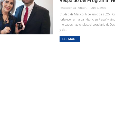
Respaldo Del Programa “
Redaccion La Pancarta De Quintana Roo
Jun 6, 2025
Ciudad de México, 6 de junio de 2025.- Co
fortalecer la marca “Hecho en Playa” y vin
mercados nacionales, el secretario de De
y de
…
LEE MAS...