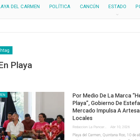
LAYA DEL CARMEN
POLÍTICA
CANCÚN
ESTADO
P
shtag
En Playa
Por Medio De La Marca “H
MEN
Playa”, Gobierno De Estefa
Mercado Impulsa A Artes
Locales
Redaccion La Pancarta De Quintana Roo
Abr 10, 2026
Playa del Carmen, Quintana Roo, 10 de ab