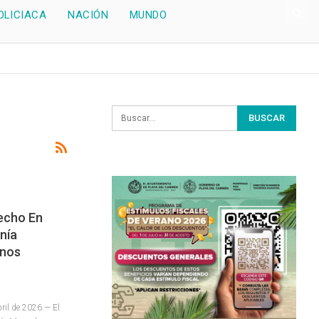
OLICIACA
NACIÓN
MUNDO
echo En
nía
anos
ril de 2026.— El