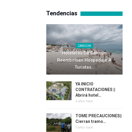
Tendencias
CANCÚN
Hoteleros De Cancún
Reembolsan Hospedaje A
Turistas…
YA INICIO
CONTRATACIONES ||
Abrirá hotel…
5 años hace
TOME PRECAUCIONES||
Cierran tramo…
5 años hace