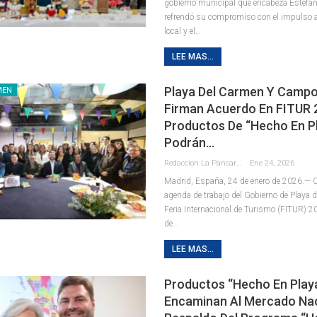
gobierno municipal que encabeza Estefa
refrendó su compromiso con el impulso 
local y el
…
LEE MAS...
Playa Del Carmen Y Campo
MEN
Firman Acuerdo En FITUR 
Productos De “Hecho En P
Podrán…
Redaccion La Pancarta De Quintana Roo
Ene 24, 2026
Madrid, España, 24 de enero de 2026.— C
agenda de trabajo del Gobierno de Playa 
Feria Internacional de Turismo (FITUR) 20
de
…
LEE MAS...
Productos “Hecho En Play
Encaminan Al Mercado Na