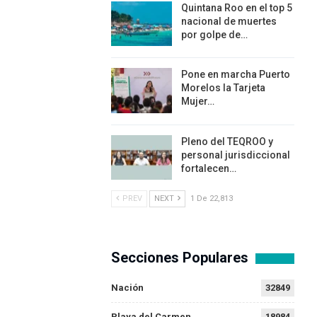
Quintana Roo en el top 5
nacional de muertes
por golpe de…
Pone en marcha Puerto
Morelos la Tarjeta
Mujer…
Pleno del TEQROO y
personal jurisdiccional
fortalecen…
PREV
NEXT
1 De 22,813
Secciones Populares
Nación
32849
Playa del Carmen
18984