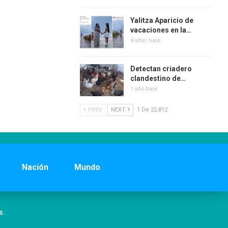
Yalitza Aparicio de
vacaciones en la…
4 años hace
Detectan criadero
clandestino de…
1 año hace
PREV
NEXT
1 De 22,812
Nación
Mundo
s.