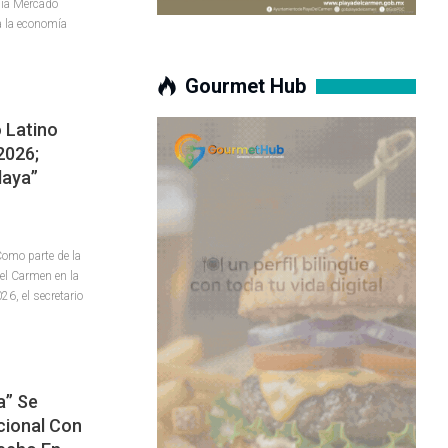
nía Mercado
a la economía
Gourmet Hub
 Latino
2026;
laya”
omo parte de la
del Carmen en la
26, el secretario
a” Se
cional Con