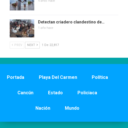
4 años hace
Detectan criadero clandestino de…
1 año hace
PREV
NEXT
1 De 22,817
Portada
Playa Del Carmen
Política
Cancún
Estado
Policiaca
Nación
Mundo