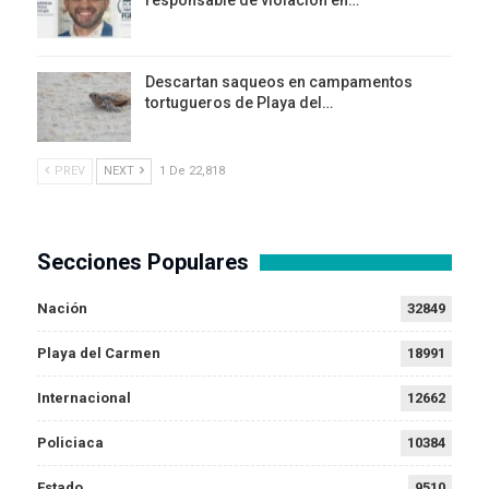
Descartan saqueos en campamentos
tortugueros de Playa del…
PREV
NEXT
1 De 22,818
Secciones Populares
Nación
32849
Playa del Carmen
18991
Internacional
12662
Policiaca
10384
Estado
9510