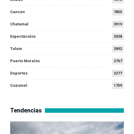
Cancún
7855
Chetumal
3919
Espectáculos
3038
Tulum
2892
Puerto Morelos
2767
Deportes
2277
Cozumel
1759
Tendencias