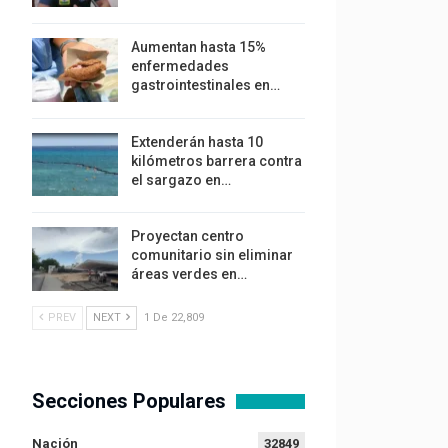
Aumentan hasta 15%
enfermedades
gastrointestinales en…
Extenderán hasta 10
kilómetros barrera contra
el sargazo en…
Proyectan centro
comunitario sin eliminar
áreas verdes en…
PREV
NEXT
1 De 22,809
Secciones Populares
Nación
32849