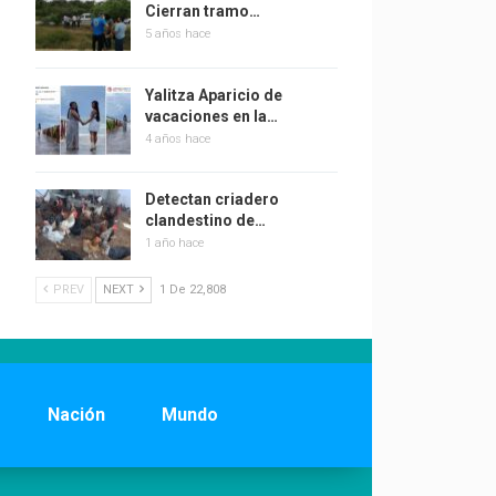
Cierran tramo…
5 años hace
Yalitza Aparicio de
vacaciones en la…
4 años hace
Detectan criadero
clandestino de…
1 año hace
PREV
NEXT
1 De 22,808
Nación
Mundo