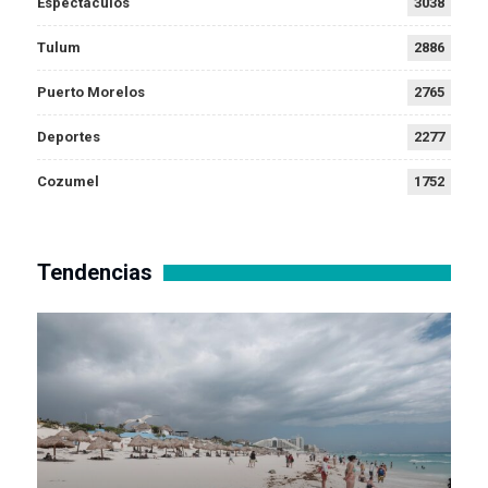
Espectáculos
3038
Tulum
2886
Puerto Morelos
2765
Deportes
2277
Cozumel
1752
Tendencias