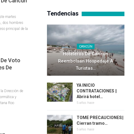
a De Cancún
Tendencias
este martes
8, dos hombres
so principal de la
CANCÚN
Hoteleros De Cancún
 De Voto
Reembolsan Hospedaje A
es De
Turistas…
YA INICIO
CONTRATACIONES ||
a Dirección de
Abrirá hotel…
formática y
intana Roo
5 años hace
TOME PRECAUCIONES||
Cierran tramo…
5 años hace