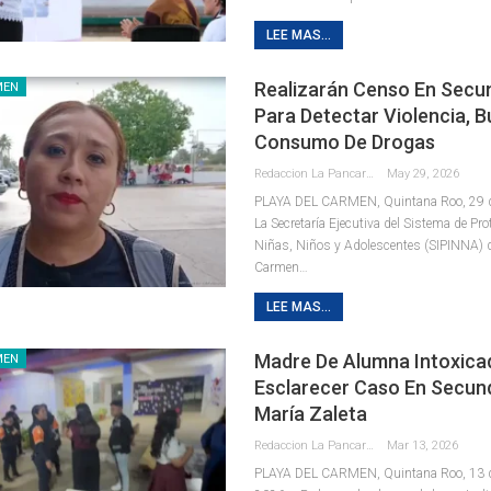
LEE MAS...
Realizarán Censo En Secu
MEN
Para Detectar Violencia, Bu
Consumo De Drogas
Redaccion La Pancarta De Quintana Roo
May 29, 2026
PLAYA DEL CARMEN, Quintana Roo, 29 d
La Secretaría Ejecutiva del Sistema de Pro
Niñas, Niños y Adolescentes (SIPINNA) d
Carmen
…
LEE MAS...
Madre De Alumna Intoxica
MEN
Esclarecer Caso En Secun
María Zaleta
Redaccion La Pancarta De Quintana Roo
Mar 13, 2026
PLAYA DEL CARMEN, Quintana Roo, 13 