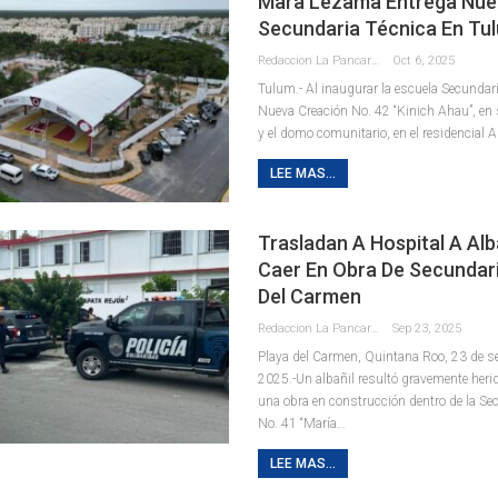
Mara Lezama Entrega Nue
Secundaria Técnica En Tu
Redaccion La Pancarta De Quintana Roo
Oct 6, 2025
Tulum.- Al inaugurar la escuela Secundar
Nueva Creación No. 42 “Kinich Ahau”, en 
y el domo comunitario, en el residencial 
LEE MAS...
Trasladan A Hospital A Alb
Caer En Obra De Secundari
Del Carmen
Redaccion La Pancarta De Quintana Roo
Sep 23, 2025
Playa del Carmen, Quintana Roo, 23 de s
2025.-Un albañil resultó gravemente herid
una obra en construcción dentro de la Se
No. 41 “María
…
LEE MAS...