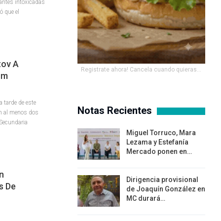
antes intoxicadas
ó que el
tov A
Registrate ahora! Cancela cuando quieras...
um
 tarde de este
Notas Recientes
on al menos dos
 Secundaria
Miguel Torruco, Mara
Lezama y Estefanía
Mercado ponen en…
n
Dirigencia provisional
s De
de Joaquín González en
MC durará…