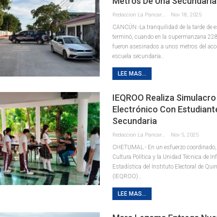
Metros De Una Secundari
Redaccion La Pancarta De Quintana Roo
Nov 18, 2025
CANCÚN.-La tranquilidad de la tarde de 
terminó, cuando en la supermanzana 22
fueron asesinados a unos metros del acce
escuela secundaria
…
LEE MAS...
IEQROO Realiza Simulacro
Electrónico Con Estudiant
Secundaria
Redaccion La Pancarta De Quintana Roo
Nov 5, 2025
CHETUMAL.- En un esfuerzo coordinado, l
Cultura Política y la Unidad Técnica de In
Estadística del Instituto Electoral de Qu
(IEQROO)
…
LEE MAS...