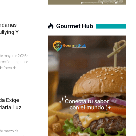
ndarias
Gourmet Hub
llying Y
e mayo de 2026.-
tección Integral de
e Playa del
da Exige
daria Luz
de marzo de