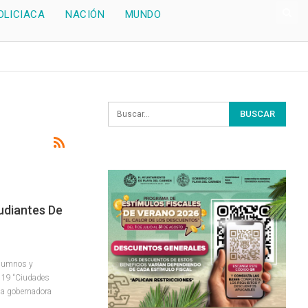
OLICIACA
NACIÓN
MUNDO
udiantes De
alumnos y
a 19 “Ciudades
la gobernadora