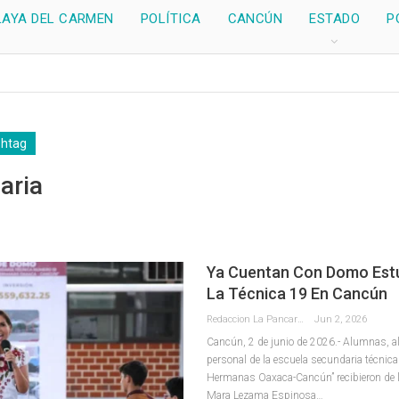
LAYA DEL CARMEN
POLÍTICA
CANCÚN
ESTADO
P
shtag
aria
Ya Cuentan Con Domo Est
La Técnica 19 En Cancún
Redaccion La Pancarta De Quintana Roo
Jun 2, 2026
Cancún, 2 de junio de 2026.- Alumnas, 
personal de la escuela secundaria técnic
Hermanas Oaxaca-Cancún” recibieron de 
Mara Lezama Espinosa
…