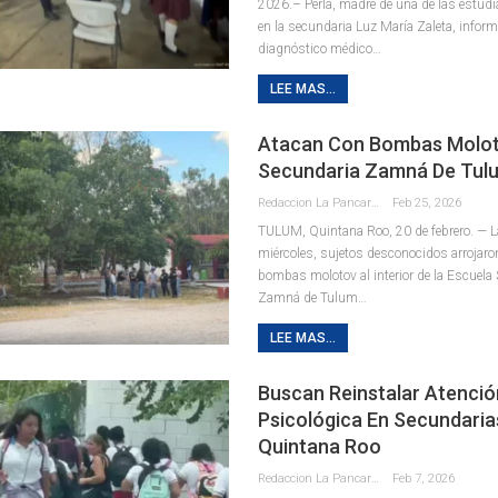
2026.– Perla, madre de una de las estudi
en la secundaria Luz María Zaleta, inform
diagnóstico médico
…
LEE MAS...
Atacan Con Bombas Molo
Secundaria Zamná De Tul
Redaccion La Pancarta De Quintana Roo
Feb 25, 2026
TULUM, Quintana Roo, 20 de febrero. — La
miércoles, sujetos desconocidos arrojar
bombas molotov al interior de la Escuela
Zamná de Tulum
…
LEE MAS...
Buscan Reinstalar Atenció
Psicológica En Secundaria
Quintana Roo
Redaccion La Pancarta De Quintana Roo
Feb 7, 2026