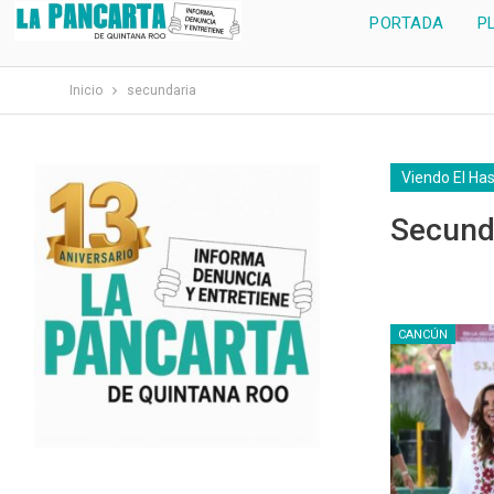
PORTADA
P
Inicio
secundaria
Viendo El Ha
Secund
CANCÚN