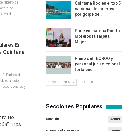
 febrero de
Quintana Roo en el top 5
amento de
nacional de muertes
cación de
por golpe de…
Pone en marcha Puerto
Morelos la Tarjeta
Mujer…
ulares En
e Quintana
Pleno del TEQROO y
personal jurisdiccional
fortalecen…
El Partido del
y de educación
PREV
NEXT
1 De 22,813
, redes sociales y
Secciones Populares
bra De
Nación
32849
cún” Tras
Playa del Carmen
18984