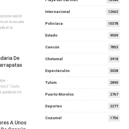
Internacional
12662
pinosa realizó
omo en la escuela
Policiaca
10378
ada en la
Estado
9509
Cancún
7853
daria De
Chetumal
3918
arrapatas
Espectáculos
3038
re. -
Tulum
2890
nica 2 "Justo
a quedarse sin
Puerto Morelos
2767
Deportes
2277
Cozumel
1756
bres A Unos