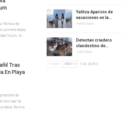
va
lum
Yalitza Aparicio de
vacaciones en la…
ia Técnica de
4 años hace
su primera etapa,
Aldea Tulum, la
…
Detectan criadero
clandestino de…
1 año hace
añil Tras
PREV
NEXT
1 De 22,812
a En Playa
eptiembre de
o tras caer de
cundaria Técnica