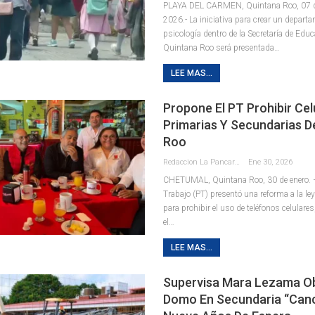
PLAYA DEL CARMEN, Quintana Roo, 07 de
2026.- La iniciativa para crear un depart
psicología dentro de la Secretaría de Edu
Quintana Roo será presentada
…
LEE MAS...
Propone El PT Prohibir Cel
Primarias Y Secundarias D
Roo
Redaccion La Pancarta De Quintana Roo
Ene 30, 2026
CHETUMAL, Quintana Roo, 30 de enero. – 
Trabajo (PT) presentó una reforma a la le
para prohibir el uso de teléfonos celulares
el
…
LEE MAS...
Supervisa Mara Lezama O
Domo En Secundaria “Can