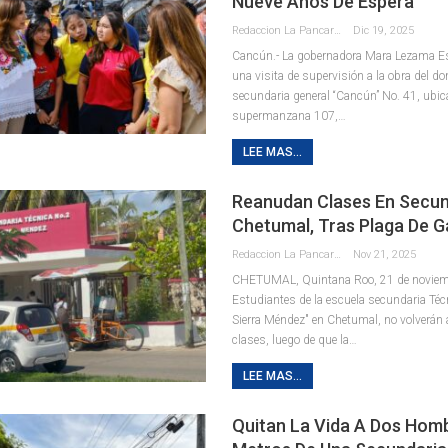
Nueve Años De Espera
Redaccion La Pancarta De Quintana Roo
Dic 19, 2025
Cancún.- La gobernadora Mara Lezama Es
una visita de supervisión a la obra del d
secundaria general “Cancún” No. 41, ubic
supermanzana 107,
…
LEE MAS...
Reanudan Clases En Secun
Chetumal, Tras Plaga De G
Redaccion La Pancarta De Quintana Roo
Nov 21, 2025
CHETUMAL, Quintana Roo, 21 de noviemb
Estudiantes de la escuela secundaria Téc
Sierra Méndez" en Chetumal, no volverán 
clases, luego de que la
…
LEE MAS...
Quitan La Vida A Dos Hom