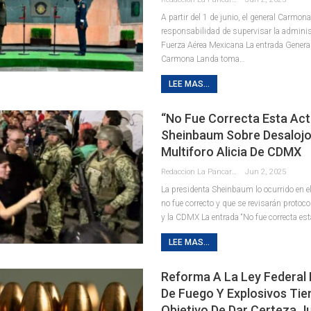
A partir del 1 de junio, el general Carmona
responsabilidad de supervisar la adminis
Fuerza Aérea Mexicana La entrada Gener
Carmona Landa toma…
LEE MAS...
“No Fue Correcta Esta Act
Sheinbaum Sobre Desalojo
Multiforo Alicia De CDMX
Redaccion La Pancarta De Quintana Roo
Jun 2, 2025
La presidenta Sheinbaum lo ocurrido en el
no fue correcto y que se revisarán protoc
y la CDMX La entrada “No fue correcta es
LEE MAS...
Reforma A La Ley Federal
De Fuego Y Explosivos Tien
Objetivo De Dar Certeza Ju