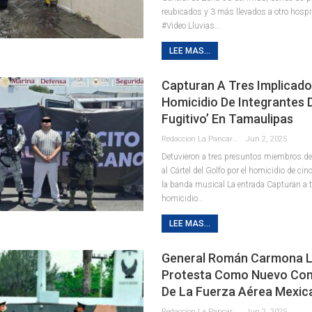
reubicados y 3 más llevados a otro hospi
#Video Lluvias…
LEE MAS...
Capturan A Tres Implicado
Homicidio De Integrantes 
Fugitivo’ En Tamaulipas
Redaccion La Pancarta De Quintana Roo
Jun 2, 2025
Detuvieron a tres presuntos miembros de
al Cártel del Golfo por el homicidio de cin
la banda musical La entrada Capturan a 
homicidio…
LEE MAS...
General Román Carmona 
Protesta Como Nuevo Co
De La Fuerza Aérea Mexic
Redaccion La Pancarta De Quintana Roo
Jun 2, 2025