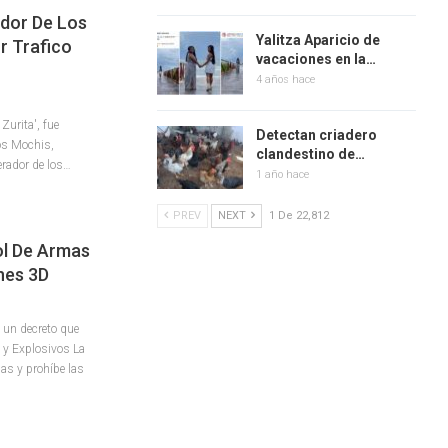
ador De Los
Yalitza Aparicio de
r Trafico
vacaciones en la…
4 años hace
 Zurita', fue
Detectan criadero
Los Mochis,
clandestino de…
perador de los…
1 año hace
PREV
NEXT
1 De 22,812
ol De Armas
nes 3D
 un decreto que
 y Explosivos La
as y prohíbe las