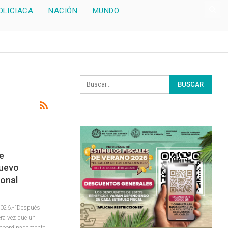
OLICIACA
NACIÓN
MUNDO
e
Nuevo
onal
2026.- “Después
ra vez que un
n coordinadamente