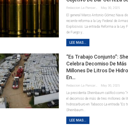
Redaccion La Pancarta De Quintana Roo
May 30, 2025
El general Marco Antonio Gómez Nava dio 
reciente reforma a la Ley Federal de Arma
Explosivos. La entrada Reforma a la Ley 
de Fuego y…
LEE MAS...
“Es Trabajo Conjunto”: Sh
Celebra Decomiso De Más 
Millones De Litros De Hidr
En…
Redaccion La Pancarta De Quintana Roo
May 30, 2025
La presidenta Sheinbaum calificó como "
el decomiso de más de tres millones de li
hidrocarburo en Tabasco La entrada “Es tr
Sheinbaum…
LEE MAS...