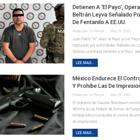
Detienen A ‘el Payo’, Oper
Beltrán Leyva Señalado Po
De Fentanilo A EE.UU.
Redaccion La Pancarta De Quintana Roo
May 29, 2025
Juan Pablo "N", alias 'el Payo' y/o el 'Payo
capturado por autoridades federales en 
Sinaloa La entrada Detienen a ‘el Payo’, o
LEE MAS...
México Endurece El Contr
Y Prohíbe Las De Impresio
Redaccion La Pancarta De Quintana Roo
May 29, 2025
El Gobierno de Claudia Sheinbaum emitió
reforma la Ley Federal de Armas de Fuego
entrada México endurece el control de arm
de impresiones…
LEE MAS...