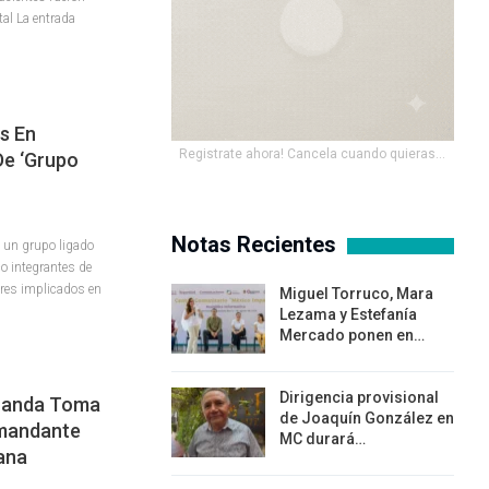
tal La entrada
s En
Registrate ahora! Cancela cuando quieras...
De ‘Grupo
Notas Recientes
 un grupo ligado
co integrantes de
tres implicados en
Miguel Torruco, Mara
Lezama y Estefanía
Mercado ponen en…
Dirigencia provisional
Landa Toma
de Joaquín González en
mandante
MC durará…
ana