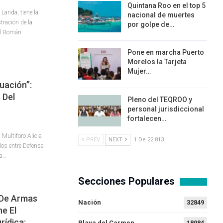
Quintana Roo en el top 5
 Landa, tiene la
nacional de muertes
tración de la
por golpe de…
al Román
Pone en marcha Puerto
Morelos la Tarjeta
Mujer…
uación”:
 Del
Pleno del TEQROO y
personal jurisdiccional
fortalecen…
 Multiforo Alicia
PREV
NEXT
1 De 22,813
olos entre Defensa
ta…
Secciones Populares
 De Armas
Nación
32849
e El
rídica:…
Playa del Carmen
18984