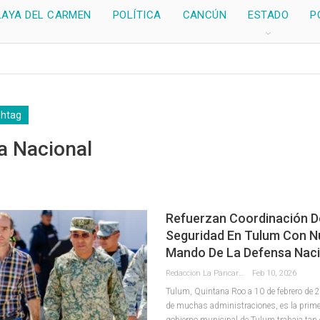
LAYA DEL CARMEN
POLÍTICA
CANCÚN
ESTADO
P
shtag
a Nacional
Refuerzan Coordinación D
Seguridad En Tulum Con 
Mando De La Defensa Naci
Redaccion La Pancarta De Quintana Roo
Feb 10, 2026
Tulum, Quintana Roo a 10 de febrero de 
de muchas administraciones, es la prime
gobierno municipal de Tulum trabaja ta