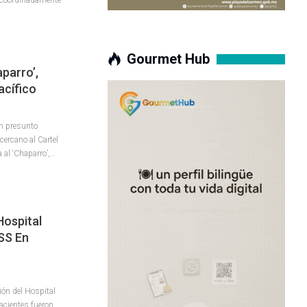
Gourmet Hub
aparro’,
acífico
un presunto
cercano al Cartel
a al ‘Chaparro’,…
Hospital
SS En
ión del Hospital
acientes fueron