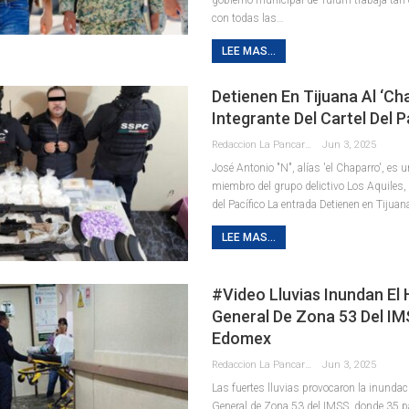
con todas las
…
LEE MAS...
Detienen En Tijuana Al ‘Ch
Integrante Del Cartel Del P
Redaccion La Pancarta De Quintana Roo
Jun 3, 2025
José Antonio "N", alías 'el Chaparro', es 
miembro del grupo delictivo Los Aquiles, 
del Pacífico La entrada Detienen en Tijuan
LEE MAS...
#Video Lluvias Inundan El 
General De Zona 53 Del IM
Edomex
Redaccion La Pancarta De Quintana Roo
Jun 3, 2025
Las fuertes lluvias provocaron la inundac
General de Zona 53 del IMSS, donde 35 p