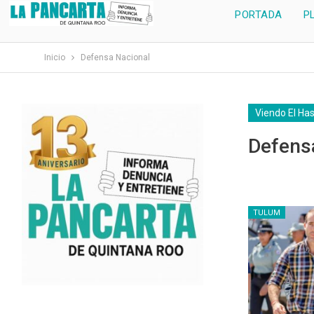
PORTADA
P
Inicio
Defensa Nacional
Viendo El Ha
Defens
TULUM