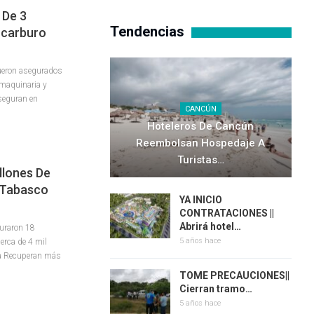
 De 3
Tendencias
ocarburo
fueron asegurados
 maquinaria y
Aseguran en
CANCÚN
Hoteleros De Cancún
Reembolsan Hospedaje A
Turistas…
llones De
 Tabasco
YA INICIO
CONTRATACIONES ||
Abrirá hotel…
uraron 18
5 años hace
erca de 4 mil
da Recuperan más
TOME PRECAUCIONES||
Cierran tramo…
5 años hace