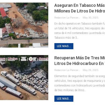
Aseguran En Tabasco Más
Millones De Litros De Hidr
Redaccion La Pancarta De Quintana Roo
May 30, 2025
En dicho operativo en Tabasco también 
un total de 18 vehículos, tres equipos de
cerca de 4 mil contenedores La entrada 
Tabasco más de 3…
LEE MAS...
Recuperan Más De Tres Mi
Litros De Hidrocarburo En
Redaccion La Pancarta De Quintana Roo
May 29, 2025
Elementos de seguridad también se aseg
vehículos, tres equipos de maquinaria y c
contenedores con hidrocarburo La entra
de tres millones de litros…
LEE MAS...