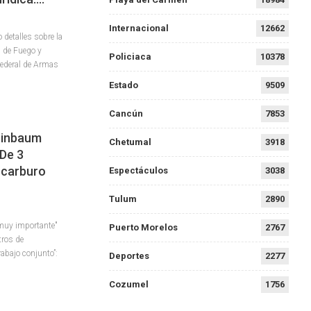
Internacional
12662
detalles sobre la
s de Fuego y
Policiaca
10378
Federal de Armas
Estado
9509
Cancún
7853
einbaum
Chetumal
3918
De 3
ocarburo
Espectáculos
3038
Tulum
2890
muy importante"
Puerto Morelos
2767
tros de
abajo conjunto”:
Deportes
2277
Cozumel
1756