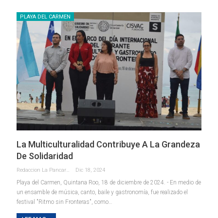
PLAYA DEL CARMEN
La Multiculturalidad Contribuye A La Grandeza
De Solidaridad
Redaccion La Pancarta De Quintana Roo
Dic 18, 2024
Playa del Carmen, Quintana Roo, 18 de diciembre de 2024. - En medio de
un ensamble de música, canto, baile y gastronomía, fue realizado el
festival "Ritmo sin Fronteras", como
…