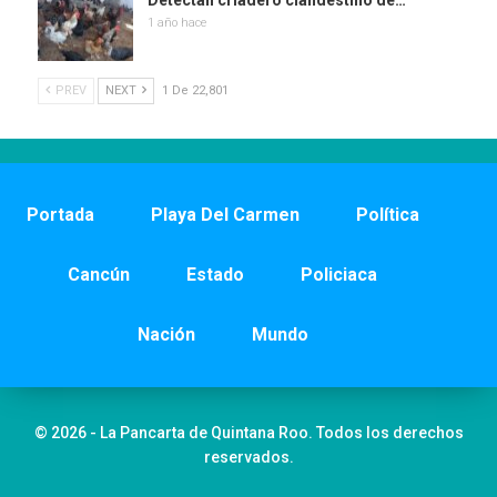
Detectan criadero clandestino de…
1 año hace
PREV
NEXT
1 De 22,801
Portada
Playa Del Carmen
Política
Cancún
Estado
Policiaca
Nación
Mundo
© 2026 - La Pancarta de Quintana Roo. Todos los derechos
reservados.