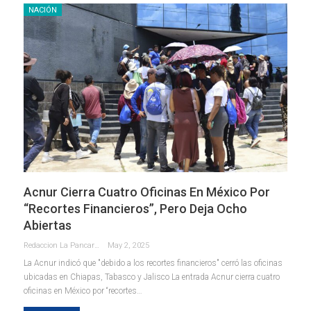
NACIÓN
Acnur Cierra Cuatro Oficinas En México Por
“recortes Financieros”, Pero Deja Ocho
Abiertas
Redaccion La Pancarta De Quintana Roo
May 2, 2025
La Acnur indicó que "debido a los recortes financieros" cerró las oficinas
ubicadas en Chiapas, Tabasco y Jalisco La entrada Acnur cierra cuatro
oficinas en México por “recortes…