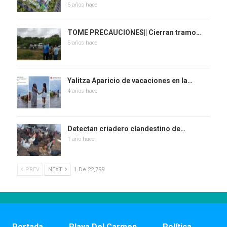
5 años hace
TOME PRECAUCIONES|| Cierran tramo…
5 años hace
Yalitza Aparicio de vacaciones en la…
4 años hace
Detectan criadero clandestino de…
1 año hace
PREV
NEXT
1 De 22,799
Portada
Playa Del Carmen
Política