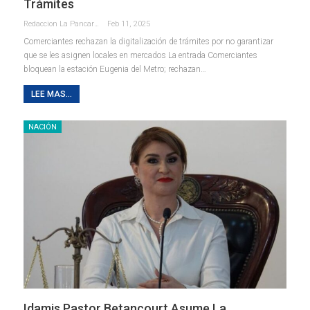
Trámites
Redaccion La Pancarta De Quintana Roo
Feb 11, 2025
Comerciantes rechazan la digitalización de trámites por no garantizar
que se les asignen locales en mercados La entrada Comerciantes
bloquean la estación Eugenia del Metro; rechazan…
LEE MAS...
NACIÓN
Idamis Pastor Betancourt Asume La