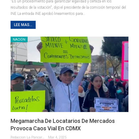
"Es un procedimiento para garantizar legalidad y certeza en los
resultados de la votación", dijo el presidente de la comisión temporal del
INE La entrada INE aprobó lineamientos para…
LEE MAS...
NACIÓN
Megamarcha De Locatarios De Mercados
Provoca Caos Vial En CDMX
Redaccion La Pancarta De Quintana Roo
Mar 4, 2025