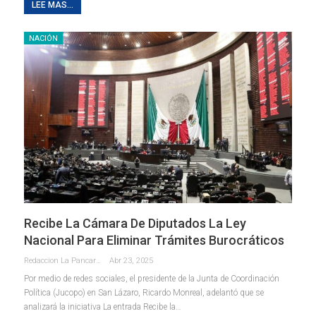
LEE MAS...
NACIÓN
Recibe La Cámara De Diputados La Ley
Nacional Para Eliminar Trámites Burocráticos
Redaccion La Pancarta De Quintana Roo
Abr 23, 2025
Por medio de redes sociales, el presidente de la Junta de Coordinación
Política (Jucopo) en San Lázaro, Ricardo Monreal, adelantó que se
analizará la iniciativa La entrada Recibe la…