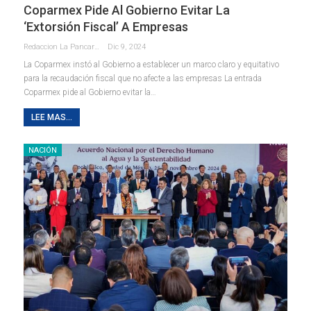
Coparmex Pide Al Gobierno Evitar La
‘extorsión Fiscal’ A Empresas
Redaccion La Pancarta De Quintana Roo
Dic 9, 2024
La Coparmex instó al Gobierno a establecer un marco claro y equitativo
para la recaudación fiscal que no afecte a las empresas La entrada
Coparmex pide al Gobierno evitar la…
LEE MAS...
NACIÓN