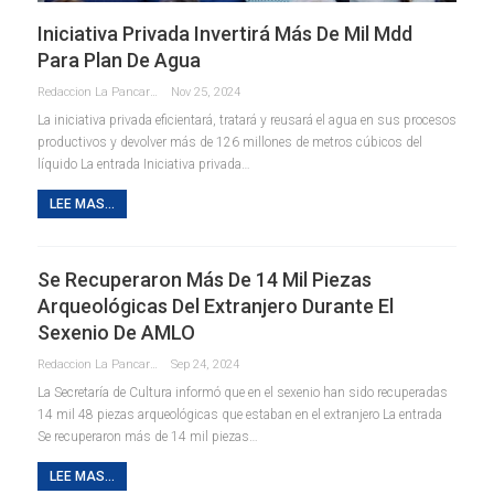
Iniciativa Privada Invertirá Más De Mil Mdd
Para Plan De Agua
Redaccion La Pancarta De Quintana Roo
Nov 25, 2024
La iniciativa privada eficientará, tratará y reusará el agua en sus procesos
productivos y devolver más de 126 millones de metros cúbicos del
líquido La entrada Iniciativa privada…
LEE MAS...
Se Recuperaron Más De 14 Mil Piezas
Arqueológicas Del Extranjero Durante El
Sexenio De AMLO
Redaccion La Pancarta De Quintana Roo
Sep 24, 2024
La Secretaría de Cultura informó que en el sexenio han sido recuperadas
14 mil 48 piezas arqueológicas que estaban en el extranjero La entrada
Se recuperaron más de 14 mil piezas…
LEE MAS...