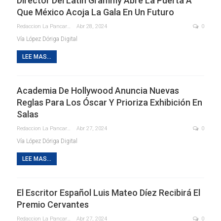
Director Del Latin Grammy Abre La Puerta A
Que México Acoja La Gala En Un Futuro
Redaccion La Pancarta De Quintana Roo
Abr 28, 2024
0
Vía López Dóriga Digital
LEE MAS...
Academia De Hollywood Anuncia Nuevas
Reglas Para Los Óscar Y Prioriza Exhibición En
Salas
Redaccion La Pancarta De Quintana Roo
Abr 27, 2024
0
Vía López Dóriga Digital
LEE MAS...
El Escritor Español Luis Mateo Díez Recibirá El
Premio Cervantes
Redaccion La Pancarta De Quintana Roo
Abr 27, 2024
0