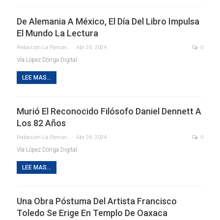
De Alemania A México, El Día Del Libro Impulsa
El Mundo La Lectura
Redaccion La Pancarta De Quintana Roo
Abr 26, 2024
0
Vía López Dóriga Digital
LEE MAS...
Murió El Reconocido Filósofo Daniel Dennett A
Los 82 Años
Redaccion La Pancarta De Quintana Roo
Abr 26, 2024
0
Vía López Dóriga Digital
LEE MAS...
Una Obra Póstuma Del Artista Francisco
Toledo Se Erige En Templo De Oaxaca