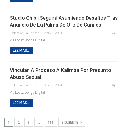
Studio Ghibli Seguirá Asumiendo Desafíos Tras
Anuncio De La Palma De Oro De Cannes
Redaccion La Pancarta De Quintana Roo
Abr 23, 2024
0
Vía López Dóriga Digital
LEE MAS...
Vinculan A Proceso A Kalimba Por Presunto
Abuso Sexual
Redaccion La Pancarta De Quintana Roo
Abr 23, 2024
0
Vía López Dóriga Digital
LEE MAS...
1
2
3
…
166
SIGUIENTE