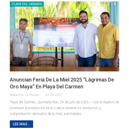
PLAYA DEL CARMEN
Anuncian Feria De La Miel 2025 “Lágrimas De
Oro Maya” En Playa Del Carmen
Redaccion La Pancarta De Quintana Roo
Jul 29, 2025
Playa del Carmen, Quintana Roo, 29 de julio de 2025.— Con el objetivo de
promover la producción local y dar a conocer los productos y
subproductos derivados de la miel, autoridades
…
LEE MAS...