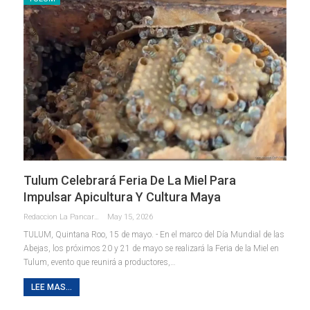
Tulum Celebrará Feria De La Miel Para
Impulsar Apicultura Y Cultura Maya
Redaccion La Pancarta De Quintana Roo
May 15, 2026
TULUM, Quintana Roo, 15 de mayo. - En el marco del Día Mundial de las
Abejas, los próximos 20 y 21 de mayo se realizará la Feria de la Miel en
Tulum, evento que reunirá a productores,
…
LEE MAS...