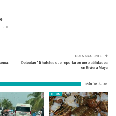
De
s
0
NOTA SIGUIENTE
lanca:
Detectan 15 hoteles que reportaron cero utilidades
en Riviera Maya
Más Del Autor
TULUM