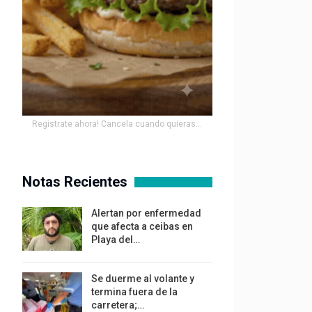
Registrate ahora! Cancela cuando quieras...
Notas Recientes
Alertan por enfermedad
que afecta a ceibas en
Playa del…
Se duerme al volante y
termina fuera de la
carretera;…