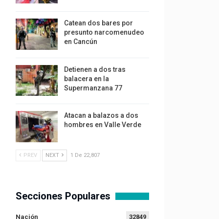
Catean dos bares por
presunto narcomenudeo
en Cancún
Detienen a dos tras
balacera en la
Supermanzana 77
Atacan a balazos a dos
hombres en Valle Verde
PREV
NEXT
1 De 22,807
Secciones Populares
Nación
32849