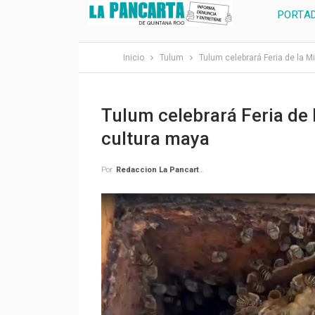
PORTA
Inicio
Tulum
Tulum celebrará Feria de la Mi
Tulum celebrará Feria de 
cultura maya
Por
Redaccion La Pancarta De Quintana Roo