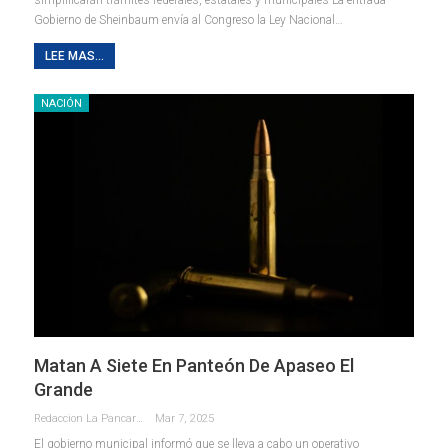
Gobierno de Sheinbaum envía al Congreso la Ley Nacional…
LEE MAS...
NACIÓN
Matan A Siete En Panteón De Apaseo El
Grande
Redaccion La Pancarta De Quintana Roo
Mar 7, 2025
El gobierno municipal informó que se lleva a cabo un operativo