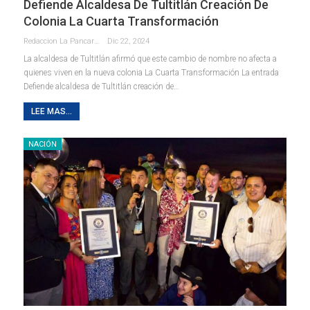
Defiende Alcaldesa De Tultitlán Creación De
Colonia La Cuarta Transformación
Redaccion La Pancarta De Quintana Roo
Dic 22, 2024
La alcaldesa de Tultitlán afirmó que este cambio de nombre no afecta a
quienes viven en la nueva colonia La Cuarta Transformación La entrada
Defiende alcaldesa de Tultitlán creación de…
LEE MAS...
NACIÓN