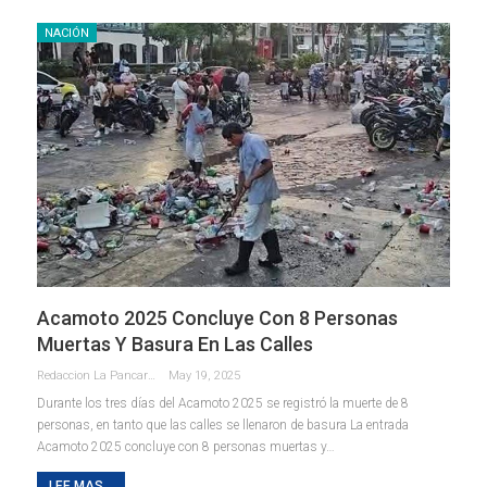
NACIÓN
Acamoto 2025 Concluye Con 8 Personas
Muertas Y Basura En Las Calles
Redaccion La Pancarta De Quintana Roo
May 19, 2025
Durante los tres días del Acamoto 2025 se registró la muerte de 8
personas, en tanto que las calles se llenaron de basura La entrada
Acamoto 2025 concluye con 8 personas muertas y…
LEE MAS...