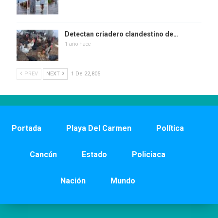
Detectan criadero clandestino de…
1 año hace
PREV
NEXT
1 De 22,805
Portada
Playa Del Carmen
Política
Cancún
Estado
Policiaca
Nación
Mundo