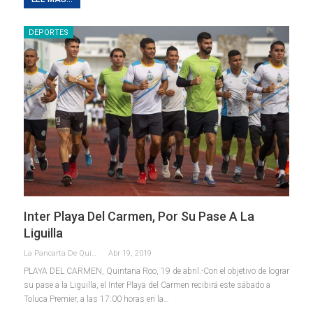
DEPORTES
Inter Playa Del Carmen, Por Su Pase A La
Liguilla
La Pancarta De Quintana Roo
Abr 19, 2019
PLAYA DEL CARMEN, Quintana Roo, 19 de abril.-Con el objetivo de lograr
su pase a la Liguilla, el Inter Playa del Carmen recibirá este sábado a
Toluca Premier, a las 17:00 horas en la…