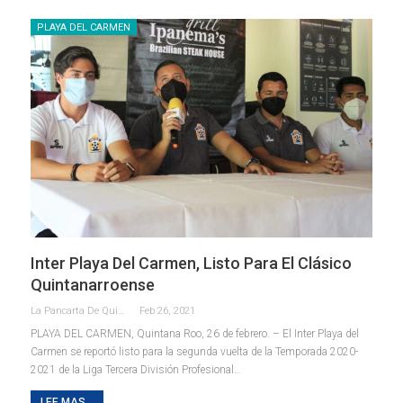
PLAYA DEL CARMEN
Inter Playa Del Carmen, Listo Para El Clásico
Quintanarroense
La Pancarta De Quintana Roo
Feb 26, 2021
PLAYA DEL CARMEN, Quintana Roo, 26 de febrero. – El Inter Playa del
Carmen se reportó listo para la segunda vuelta de la Temporada 2020-
2021 de la Liga Tercera División Profesional
…
LEE MAS...