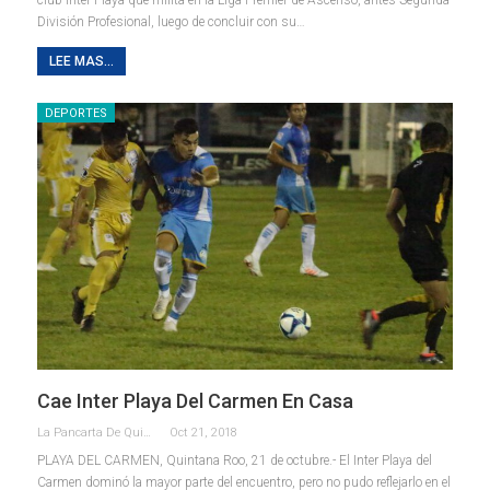
club Inter Playa que milita en la Liga Premier de Ascenso, antes Segunda
División Profesional, luego de concluir con su…
LEE MAS...
DEPORTES
Cae Inter Playa Del Carmen En Casa
La Pancarta De Quintana Roo
Oct 21, 2018
PLAYA DEL CARMEN, Quintana Roo, 21 de octubre.- El Inter Playa del
Carmen dominó la mayor parte del encuentro, pero no pudo reflejarlo en el