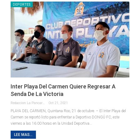
DEPORTES
Inter Playa Del Carmen Quiere Regresar A
Senda De La Victoria
Redaccion La Pancarta De Quintana Roo
Oct 21, 2021
PLAYA DEL CARMEN, Quintana Roo, 21 de octubre. – El Inter Playa del
Carmen se reportó listo para enfrentar a Deportivo DONGÚ FC, este
viernes a las 16:00 horas en la Unidad Deportiva
…
LEE MAS...