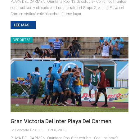
PLAYA DEL CARMEN, Quintana Roo, 12 de octubre.- Con cinco triunfos
consecutivos y ubicado en el subliderato del Grupo 2, el Inter Playa del
Carmen visitará este sábado al último lugar…
LEE MAS...
DEPORTES
Gran Victoria Del Inter Playa Del Carmen
La Pancarta De Quintana Roo
Oct 8, 2018
PLAYA DEL CARMEN, Quintana Roo, 8 de octubre.- Con una bravía