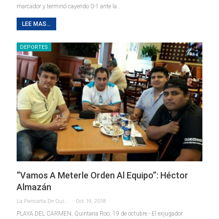
marcador y terminó cayendo 0-1 ante la…
LEE MAS...
DEPORTES
“Vamos A Meterle Orden Al Equipo”: Héctor
Almazán
La Pancarta De Quintana Roo
Oct 19, 2018
PLAYA DEL CARMEN, Quintana Roo, 19 de octubre.- El exjugador