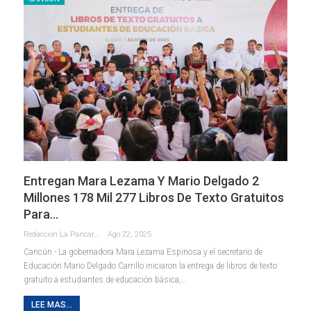
Entregan Mara Lezama Y Mario Delgado 2
Millones 178 Mil 277 Libros De Texto Gratuitos
Para…
Redaccion La Pancarta De Quintana Roo
Ago 22, 2025
Cancún.- La gobernadora Mara Lezama Espinosa y el secretario de
Educación Mario Delgado Carrillo iniciaron la entrega de libros de texto
gratuito a estudiantes de educación básica,
…
LEE MAS...