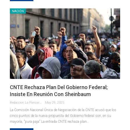
NACIÓN
CNTE Rechaza Plan Del Gobierno Federal;
Insiste En Reunión Con Sheinbaum
Redaccion La Pancarta De Quintana Roo
May 29, 2025
La Comisión Nacional Única de Negociación de la CNTE acusó que los
cinco puntos de la nueva propuesta del Gobierno federal son, en su
mayoría, "pura paja" La entrada CNTE rechaza plan…