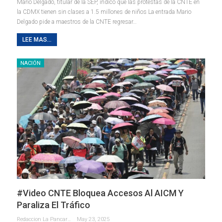
Mario Delgado, titular de la SEP, indicó que las protestas de la CNTE en
la CDMX tienen sin clases a 1.5 millones de niños La entrada Mario
Delgado pide a maestros de la CNTE regresar…
LEE MAS...
NACIÓN
#Video CNTE Bloquea Accesos Al AICM Y
Paraliza El Tráfico
Redaccion La Pancarta De Quintana Roo
May 23, 2025