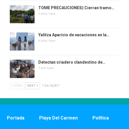
TOME PRECAUCIONES|| Cierran tramo…
5 años hace
Yalitza Aparicio de vacaciones en la…
4 años hace
Detectan criadero clandestino de…
1 año hace
PREV
NEXT
1 De 22,817
Portada
Playa Del Carmen
Política