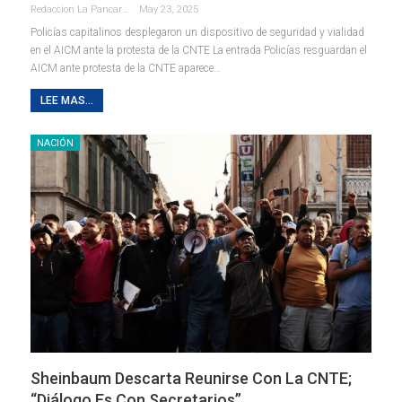
Redaccion La Pancarta De Quintana Roo
May 23, 2025
Policías capitalinos desplegaron un dispositivo de seguridad y vialidad
en el AICM ante la protesta de la CNTE La entrada Policías resguardan el
AICM ante protesta de la CNTE aparece…
LEE MAS...
NACIÓN
Sheinbaum Descarta Reunirse Con La CNTE;
“diálogo Es Con Secretarios”