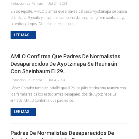
Redaccion La Pancarta De Quintana Roo
Jul 21, 2024
En su reporte, AMLO plantea que a través del caso Ayotzinapa se busca
debilitar al Ejército y crear una campaña de desprestigio en contra suya
La entrada López Obrador entrega reporte…
LEE MAS...
AMLO Confirma Que Padres De Normalistas
Desaparecidos De Ayotzinapa Se Reunirán
Con Sheinbaum El 29…
Redaccion La Pancarta De Quintana Roo
Jul 4, 2024
López Obrador también detalló que el 29 de julio tendrá otra reunión con
los familiares de los estudiantes desaparecidos de Ayotzinapa La
entrada AMLO confirma que padres de…
LEE MAS...
Padres De Normalistas Desaparecidos De