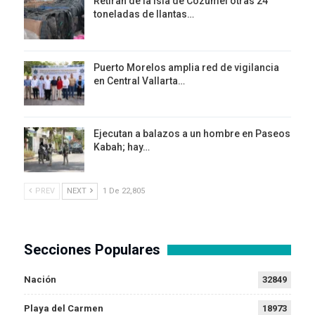
Retiran de la isla de Cozumel otras 24
toneladas de llantas…
Puerto Morelos amplia red de vigilancia
en Central Vallarta…
Ejecutan a balazos a un hombre en Paseos
Kabah; hay…
PREV
NEXT
1 De 22,805
Secciones Populares
Nación
32849
Playa del Carmen
18973