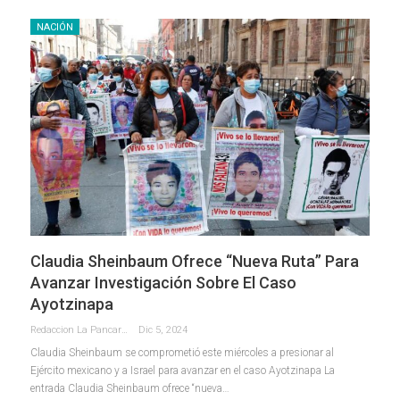
NACIÓN
Claudia Sheinbaum Ofrece “nueva Ruta” Para
Avanzar Investigación Sobre El Caso
Ayotzinapa
Redaccion La Pancarta De Quintana Roo
Dic 5, 2024
Claudia Sheinbaum se comprometió este miércoles a presionar al
Ejército mexicano y a Israel para avanzar en el caso Ayotzinapa La
entrada Claudia Sheinbaum ofrece “nueva…