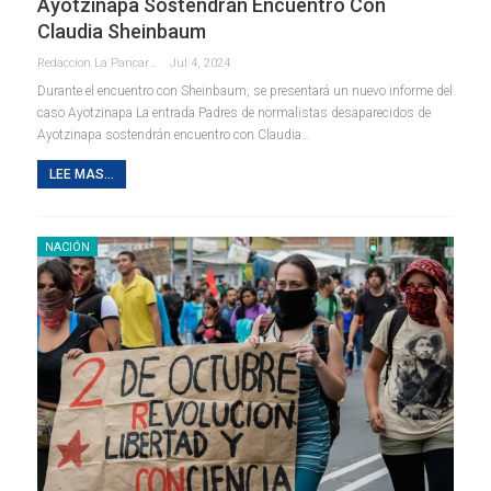
Ayotzinapa Sostendrán Encuentro Con
Claudia Sheinbaum
Redaccion La Pancarta De Quintana Roo
Jul 4, 2024
Durante el encuentro con Sheinbaum, se presentará un nuevo informe del
caso Ayotzinapa La entrada Padres de normalistas desaparecidos de
Ayotzinapa sostendrán encuentro con Claudia…
LEE MAS...
NACIÓN