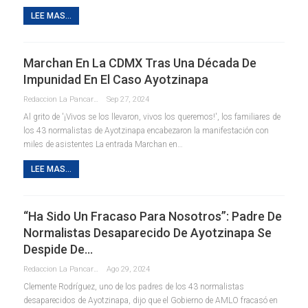
LEE MAS...
Marchan En La CDMX Tras Una Década De
Impunidad En El Caso Ayotzinapa
Redaccion La Pancarta De Quintana Roo
Sep 27, 2024
Al grito de '¡Vivos se los llevaron, vivos los queremos!', los familiares de
los 43 normalistas de Ayotzinapa encabezaron la manifestación con
miles de asistentes La entrada Marchan en…
LEE MAS...
“Ha Sido Un Fracaso Para Nosotros”: Padre De
Normalistas Desaparecido De Ayotzinapa Se
Despide De…
Redaccion La Pancarta De Quintana Roo
Ago 29, 2024
Clemente Rodríguez, uno de los padres de los 43 normalistas
desaparecidos de Ayotzinapa, dijo que el Gobierno de AMLO fracasó en