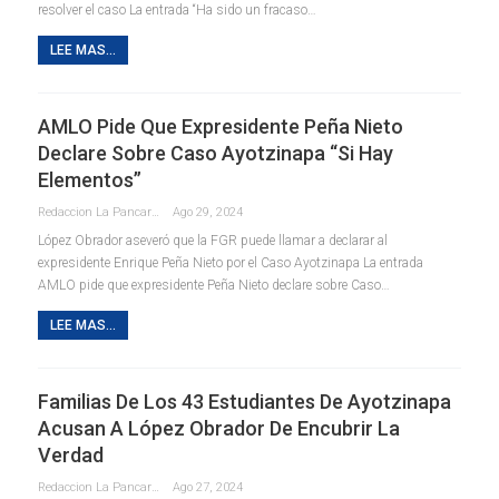
resolver el caso La entrada “Ha sido un fracaso…
LEE MAS...
AMLO Pide Que Expresidente Peña Nieto
Declare Sobre Caso Ayotzinapa “si Hay
Elementos”
Redaccion La Pancarta De Quintana Roo
Ago 29, 2024
López Obrador aseveró que la FGR puede llamar a declarar al
expresidente Enrique Peña Nieto por el Caso Ayotzinapa La entrada
AMLO pide que expresidente Peña Nieto declare sobre Caso…
LEE MAS...
Familias De Los 43 Estudiantes De Ayotzinapa
Acusan A López Obrador De Encubrir La
Verdad
Redaccion La Pancarta De Quintana Roo
Ago 27, 2024