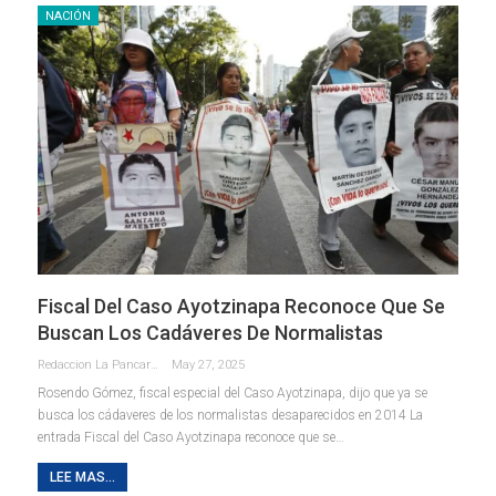
NACIÓN
Fiscal Del Caso Ayotzinapa Reconoce Que Se
Buscan Los Cadáveres De Normalistas
Redaccion La Pancarta De Quintana Roo
May 27, 2025
Rosendo Gómez, fiscal especial del Caso Ayotzinapa, dijo que ya se
busca los cádaveres de los normalistas desaparecidos en 2014 La
entrada Fiscal del Caso Ayotzinapa reconoce que se…
LEE MAS...