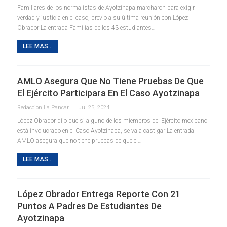
Familiares de los normalistas de Ayotzinapa marcharon para exigir
verdad y justicia en el caso, previo a su última reunión con López
Obrador La entrada Familias de los 43 estudiantes…
LEE MAS...
AMLO Asegura Que No Tiene Pruebas De Que
El Ejército Participara En El Caso Ayotzinapa
Redaccion La Pancarta De Quintana Roo
Jul 25, 2024
López Obrador dijo que si alguno de los miembros del Ejército mexicano
está involucrado en el Caso Ayotzinapa, se va a castigar La entrada
AMLO asegura que no tiene pruebas de que el…
LEE MAS...
López Obrador Entrega Reporte Con 21
Puntos A Padres De Estudiantes De
Ayotzinapa