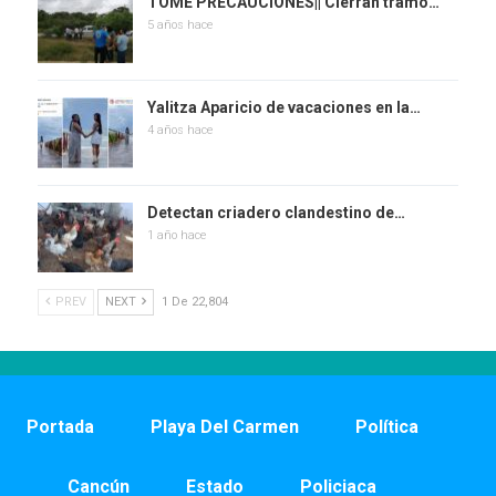
TOME PRECAUCIONES|| Cierran tramo…
5 años hace
Yalitza Aparicio de vacaciones en la…
4 años hace
Detectan criadero clandestino de…
1 año hace
PREV
NEXT
1 De 22,804
Portada
Playa Del Carmen
Política
Cancún
Estado
Policiaca