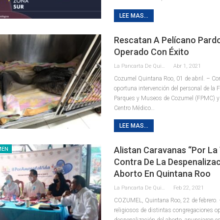
LEE MAS...
Rescatan A Pelícano Pardo
Operado Con Éxito
La Pancarta De Quintana Roo
Abr 1, 2021
Cozumel Quintana Roo, 01 de abril. – Co
oportuna intervención del personal de la
Parques y Museos de Cozumel (FPMC) y e
Centro Médico
…
LEE MAS...
Alistan Caravanas “Por La 
MEN
Contra De La Despenalizac
Aborto En Quintana Roo
La Pancarta De Quintana Roo
Feb 22, 2021
COZUMEL, Quintana Roo, 22 de febrero. 
religiosos de distintas congregaciones o
despenalización del aborto, anunciaron e