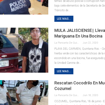
temas de abuso policial o corrupción ha
baja siete elementos de la Secretaría de S
Tránsito de
…
LEE MAS...
MULA JALISCIENSE|| Llev
Mariguana En Una Bocina
La Pancarta De Quintana Roo
Jun 22, 2020
PLAYA DEL CARMEN, Quintana Roo. - Cerc
hierba verde con las características de l
escondido en una bocina, fue asegurado 
la Unidad Canina de
…
LEE MAS...
Rescatan Cocodrilo En Mue
D
Cozumel
La Pancarta De Quintana Roo
Jun 18, 2020
COZUMEL, Quintana Roo, 18 de junio.- E