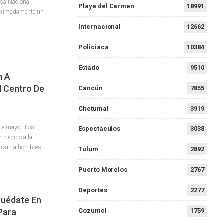
nsa Nacional
Playa del Carmen
18991
roximadamente un
Internacional
12662
Policiaca
10384
Estado
9510
n A
l Centro De
Cancún
7855
Chetumal
3919
e mayo.- Los
Espectáculos
3038
n debido a la
tivan a hombres
Tulum
2892
Puerto Morelos
2767
Deportes
2277
quédate En
Para
Cozumel
1759