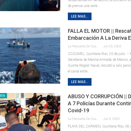
de prensa una serie
…
LEE MAS...
FALLA EL MOTOR || Resca
Embarcación A La Deriva 
La Pancarta De Quintana Roo
Jul 20, 2020
COZUMEL, Quintana Roo, 20 de julio. – P
Secretaría de Marina-Armada de México, a 
Quinta Región Naval, rescató a seis perso
el canal entre
…
LEE MAS...
ABUSO Y CORRUPCIÓN || D
MEN
A 7 Policías Durante Conti
Covid-19
La Pancarta De Quintana Roo
Jul 6, 2020
PLAYA DEL CARMEN, Quintana Roo, 06 de 