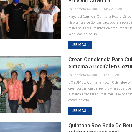
Prevenir Covid 19
La Pancarta De Quintana Roo
May 2, 2020
Playa del Carmen, Quintana Roo, a 02 de
Habitantes de Solidaridad, podrán accede
mercancías y alimentos de productores lo
la aplicación de un
…
LEE MAS...
Crean Conciencia Para Cui
Sistema Arrecifal En Cozu
La Pancarta De Quintana Roo
Feb 10, 2020
COZUMEL, Quintana Roo, 10 de febrero .
crear conciencia del peligro y riesgos que 
sistema arrecifal en Cozumel, la exposici
estará abierta
…
LEE MAS...
Quintana Roo Sede De Reu