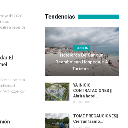
Tendencias
 mayo del 2020.-
r a las
cales a través de
CANCÚN
Hoteleros De Cancún
dar El
Reembolsan Hospedaje A
mel
Turistas…
-Contribuyendo a
YA INICIO
enfrenta el
CONTRATACIONES ||
ón “Anthozoarios”
Abrirá hotel…
5 años hace
TOME PRECAUCIONES||
nión
Cierran tramo…
5 años hace