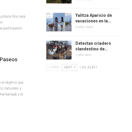
Yalitza Aparicio de
uintana Roo será
vacaciones en la…
en
4 años hace
ue participaron
Detectan criadero
clandestino de…
1 año hace
“Paseos
PREV
NEXT
1 De 22,817
el objetivo que
os naturales y
Chankanaab y el