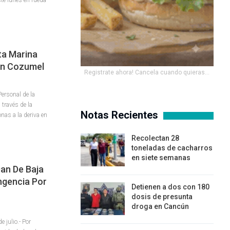
ta Marina
En Cozumel
Registrate ahora! Cancela cuando quieras...
ersonal de la
través de la
Notas Recientes
nas a la deriva en
Recolectan 28
toneladas de cacharros
en siete semanas
an De Baja
ngencia Por
Detienen a dos con 180
dosis de presunta
droga en Cancún
julio.- Por