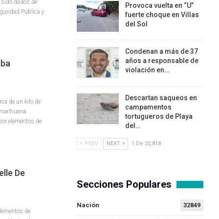
n sido dados de
Provoca vuelta en “U”
eguridad Pública y
fuerte choque en Villas
del Sol
Condenan a más de 37
años a responsable de
aba
violación en…
Descartan saqueos en
a de un kilo de
campamentos
a marihuana
tortugueros de Playa
por elementos de
del…
PREV
NEXT
1 De 22,818
lle De
Secciones Populares
Nación
32849
lementos de