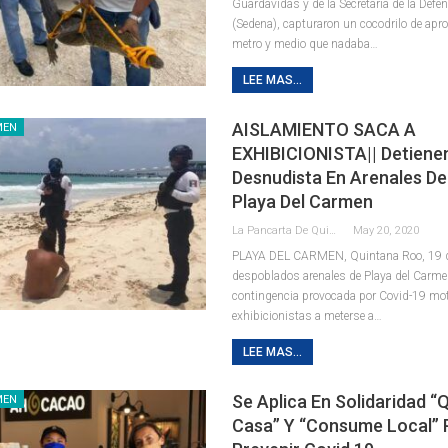
Guardavidas y de la Secretaría de la Defe
(Sedena), capturaron un cocodrilo de ap
metro y medio que nadaba
…
LEE MAS...
AISLAMIENTO SACA A
MEN
EXHIBICIONISTA|| Detiene
Desnudista En Arenales De
Playa Del Carmen
La Pancarta De Quintana Roo
May 20, 2020
PLAYA DEL CARMEN, Quintana Roo, 19 d
despoblados arenales de Playa del Carme
contingencia provocada por Covid-19 mo
exhibicionistas a meterse a
…
LEE MAS...
Se Aplica En Solidaridad “
MEN
Casa” Y “consume Local” 