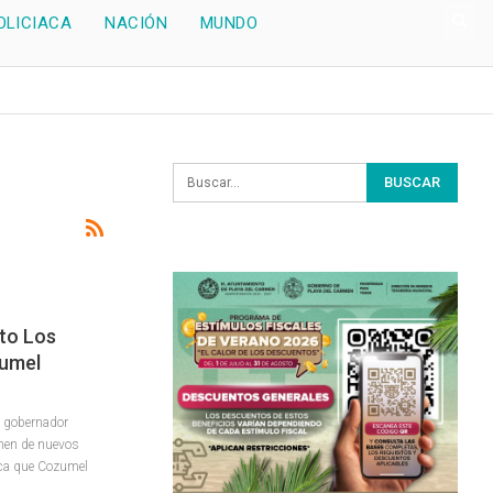
OLICIACA
NACIÓN
MUNDO
to Los
zumel
l gobernador
umen de nuevos
ica que Cozumel