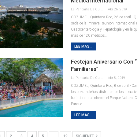
Médica Internacional
La Pancarta De Quintana Roo
Abr 26, 2019
COZUMEL, Quintana Roo, 26 de abril.- Q
sede de la Primera Reunión Internacional 
Gastroenterología y Hepatología y en la q
más de 120 médicos…
LEE MAS...
Festejan Aniversario Con 
Familiares”
La Pancarta De Quintana Roo
Abr 8, 2019
COZUMEL, Quintana Roo, 8 de abril.- Con 
los cozumeleños disfruten de los atractiv
turísticos que ofrecen el Parque Natural 
Parque…
LEE MAS...
1
2
3
4
5
…
19
SIGUIENTE