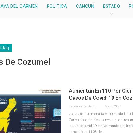
LAYA DEL CARMEN
POLÍTICA
CANCÚN
ESTADO
P
shtag
as De Cozumel
Aumentan En 110 Por Cien
Casos De Covid-19 En Co
La Pancarta De Quintana Roo
Abr 9, 2021
CANCÚN, Quintana Roo, 09 de abril. – E
Carlos Joaquín dio a conocer que el res
casos de covid-19 a nivel municipal, ind
aumentó un 110%, le
…