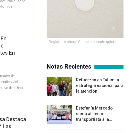
nocturna cuando
rdo: CNTE
 En
Registrate ahora! Cancela cuando quieras...
re
tes En
Notas Recientes
ernador de
Refuerzan en Tulum la
perativo violento
estrategia nacional para
a “No debe haber
la atención…
Estefanía Mercado
suma al sector
osa Destaca
transportista a la…
Y Las