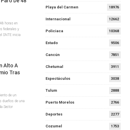
 Paro De 48
Playa del Carmen
18976
Internacional
12662
 48 horas en
 federales y
Policiaca
10368
el SNTE inicia
Estado
9506
Cancún
7851
n Alto A
Chetumal
3911
mio Tras
Espectáculos
3038
Tulum
2888
iento de un
os dueños de una
Puerto Morelos
2766
da Sector
Deportes
2277
Cozumel
1753