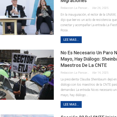
Migraciones
Redaccion La Pancarta De Quintana Roo
Abr 26, 2025
En la inauguración, el rector de la UNAM,
dijo que leer es un acto de resistencia qu
conectar y acompañar La entrada La Fiesta 
Rosa…
LEE MAS...
No Es Necesario Un Paro N
Mayo, Hay Diálogo: Shein
Maestros De La CNTE
Redaccion La Pancarta De Quintana Roo
Abr 14, 2025
La presidenta Claudia Sheinbaum dejó en
diálogo con los maestros de la CNTE par
demandas La entrada No es necesario un 
mayo, hay diálogo:…
LEE MAS...