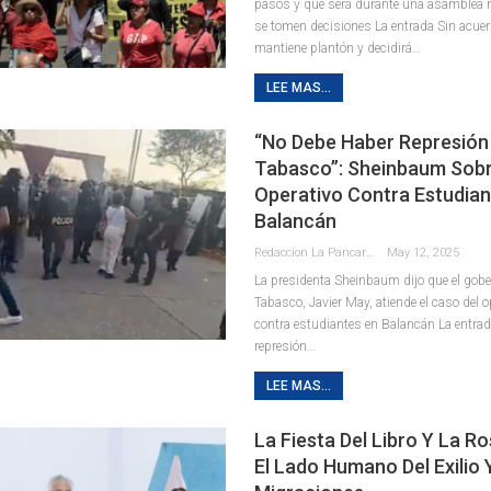
pasos y que será durante una asamblea 
se tomen decisiones La entrada Sin acue
mantiene plantón y decidirá…
LEE MAS...
“No Debe Haber Represión
Tabasco”: Sheinbaum Sob
Operativo Contra Estudian
Balancán
Redaccion La Pancarta De Quintana Roo
May 12, 2025
La presidenta Sheinbaum dijo que el gob
Tabasco, Javier May, atiende el caso del o
contra estudiantes en Balancán La entrad
represión…
LEE MAS...
La Fiesta Del Libro Y La R
El Lado Humano Del Exilio 