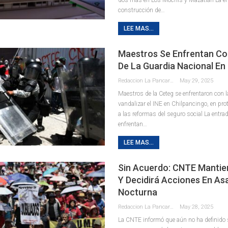
construcción de…
LEE MAS...
Maestros Se Enfrentan C
De La Guardia Nacional En
Redaccion La Pancarta De Quintana Roo
May 29, 2025
Maestros de la Ceteg se enfrentaron con l
vandalizar el INE en Chilpancingo, en pro
a las reformas del seguro social La entr
enfrentan…
LEE MAS...
Sin Acuerdo: CNTE Mantie
Y Decidirá Acciones En A
Nocturna
Redaccion La Pancarta De Quintana Roo
May 28, 2025
La CNTE informó que aún no ha definido 