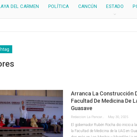
LAYA DEL CARMEN
POLÍTICA
CANCÚN
ESTADO
P
shtag
ores
Arranca La Construcción 
Facultad De Medicina De L
Guasave
Redaccion La Pancarta De Quintana Roo
May 30, 2025
El gobernador Rubén Rocha dio inicio a l
la Facultad de Medicina de la UAS en Gu
dos más en Los Mochis y Mazatlán La en