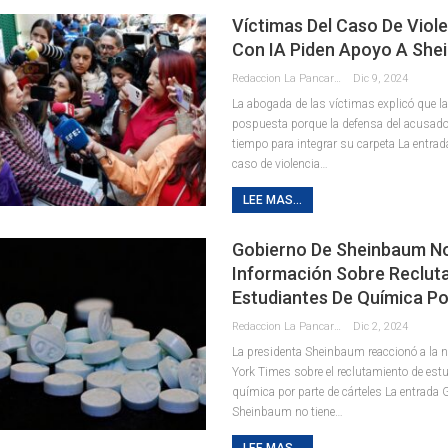
Víctimas Del Caso De Viol
Con IA Piden Apoyo A Sh
Redaccion La Pancarta De Quintana Roo
Dic 9, 2024
La abogada de las víctimas explicó que la
pospuesta porque la defensa del acusado
tiempo para integrar su carpeta La entrad
caso de violencia…
LEE MAS...
Gobierno De Sheinbaum N
Información Sobre Reclut
Estudiantes De Química Po
Redaccion La Pancarta De Quintana Roo
Dic 2, 2024
La presidenta Sheinbaum reaccionó a la 
York Times sobre el reclutamiento de est
química por parte de cárteles La entrada 
Sheinbaum no tiene…
LEE MAS...