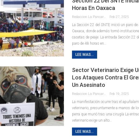
Sección 22 Del SNTE Inicia
Horas En Oaxaca
Redaccion La Pancarta De Quintana Roo
Feb 27, 2025
La Sección 22 del SNTE inició un paro de
Oaxaca, donde además tomó instituciones
casetas de peaje. La entrada Sección 22 d
paro de 48 horas en…
LEE MAS...
Sector Veterinario Exige U
Los Ataques Contra El Gre
Un Asesinato
Redaccion La Pancarta De Quintana Roo
Feb 19, 2025
La manifestación ocurre tras el apuñalam
veterinario, presuntamente a manos de l
perra que murió tras una cirugía La entra
veterinario exige un alto…
LEE MAS...