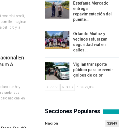
Estefanía Mercado
entrega
repavimentación del
 Leonardo Lomelí,
puente…
e permite imaginar,
del libro y la
Orlando Muñoz y
vecinos refuerzan
seguridad vial en
calles…
acional En
baum A
Vigilan transporte
público para prevenir
golpes de calor
 claro que hay
PREV
NEXT
1 De 22,806
a atender sus
paro nacional en
Secciones Populares
Nación
32849