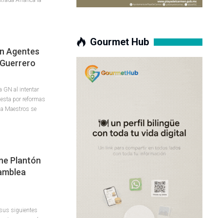
Gourmet Hub
on Agentes
 Guerrero
a GN al intentar
testa por reformas
ada Maestros se
ne Plantón
samblea
sus siguientes