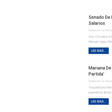
Senado De 
Salarios
Con 124 votos a fa
Manuel López Obr
LEE MAS...
Mariana De 
Partida’
'Arquitectura inte
experiencia de enc
LEE MAS...