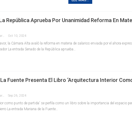
La República Aprueba Por Unanimidad Reforma En Mate
Redaccion La Pancarta De Quintana Roo
Oct 10, 2024
vor, la Cámara Alta avaló la reforma en materia de salarios enviada por el ahora expre
ador La entrada Senado de la República aprueba…
La Fuente Presenta El Libro ‘Arquitectura Interior Com
Redaccion La Pancarta De Quintana Roo
Sep 26, 2024
rior como punto de partida' se perfila como un libro sobre la importancia del espacio 
ierro La entrada Mariana de la Fuente…