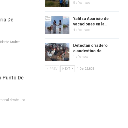
5 años hace
Yalitza Aparicio de
ria De
vacaciones en la…
4 años hace
sidente Andrés
Detectan criadero
clandestino de…
1 año hace
PREV
NEXT
1 De 22,805
o Punto De
personal desde una