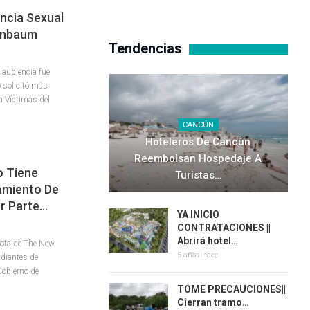
encia Sexual
einbaum
Tendencias
 audiencia fue
 solicitó más
a Víctimas del
CANCÚN
Hoteleros De Cancún
Reembolsan Hospedaje A
o Tiene
Turistas…
amiento De
r Parte…
YA INICIO
CONTRATACIONES ||
Abrirá hotel…
nota de The New
5 años hace
udiantes de
Gobierno de
TOME PRECAUCIONES||
Cierran tramo…