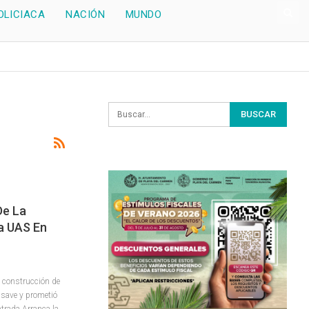
OLICIACA
NACIÓN
MUNDO
De La
a UAS En
a construcción de
asave y prometió
trada Arranca la