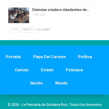
Detectan criadero clandestino de…
1 año hace
PREV
NEXT
1 De 22,805
Portada
Playa Del Carmen
Política
Cancún
Estado
Policiaca
Nación
Mundo
© 2026 - La Pancarta de Quintana Roo. Todos los derechos