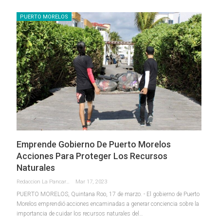
PUERTO MORELOS
Emprende Gobierno De Puerto Morelos
Acciones Para Proteger Los Recursos
Naturales
Redaccion La Pancarta De Quintana Roo
Mar 17, 2023
PUERTO MORELOS, Quintana Roo, 17 de marzo. - El gobierno de Puerto
Morelos emprendió acciones encaminadas a generar conciencia sobre la
importancia de cuidar los recursos naturales del
…