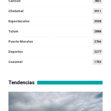
Cancún
7851
Chetumal
3911
Espectáculos
3038
Tulum
2888
Puerto Morelos
2766
Deportes
2277
Cozumel
1753
Tendencias