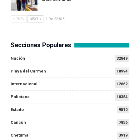
PREV
NEXT
1 De 22,818
Secciones Populares
Nación
32849
Playa del Carmen
18994
Internacional
12662
Policiaca
10384
Estado
9510
Cancún
7856
Chetumal
3919