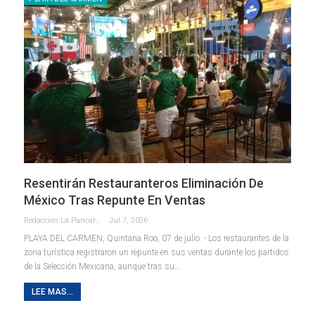
Resentirán Restauranteros Eliminación De
México Tras Repunte En Ventas
Redaccion La Pancarta De Quintana Roo
Jul 7, 2026
PLAYA DEL CARMEN, Quintana Roo, 07 de julio. - Los restaurantes de la
zona turística registraron un repunte en sus ventas durante los partidos
de la Selección Mexicana, aunque tras su
…
LEE MAS...