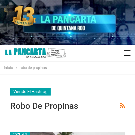
Inicio
robo de propinas
Viendo El Hashtag
Robo De Propinas
COZUMEL