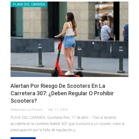
PLAYA DEL CARMEN
Alertan Por Riesgo De Scooters En La
Carretera 307: ¿deben Regular O Prohibir
Scooters?
Redaccion La Pancarta De Quintana Roo
Abr 17, 2026
PLAYA DEL CARMEN, Quintana Roo, 17 de abril. - Tras el reciente
accidente en la carretera federal 307 que involucró a un scooter, crece la
preocupación por la falta de regulación y
…