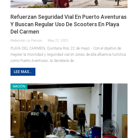
Refuerzan Seguridad Vial En Puerto Aventuras
Y Buscan Regular Uso De Scooters En Playa
Del Carmen
Redaccion La Pancarta De Quintana Roo
May 22, 2025
PLAYA DEL CARMEN, Quintana Roo, 22 de mayo. - Con el objetivo de
mejorar la movilidad y seguridad vial en zonas de alta afluencia turística
como Puerto Aventuras, la Secretaría de
…
LEE MAS...
NACIÓN