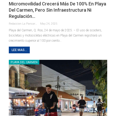
Micromovilidad Crecerá Más De 100% En Playa
Del Carmen, Pero Sin Infraestructura Ni
Regulación…
Redaccion La Pancarta De Quintana Roo
May 24, 2025
Playa del Carmen, Q. Roo, 24 de mayo de 2025. – El uso de scooters,
bicicletas y motocicletas eléctricas en Playa del Carmen registrará un
crecimiento superior al 100 por ciento
…
LEE MAS...
PLAYA DEL CARMEN