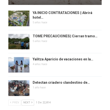
YA INICIO CONTRATACIONES || Abrirá
hotel…
5 años hace
TOME PRECAUCIONES|| Cierran tramo…
5 años hace
Yalitza Aparicio de vacaciones en la…
4 años hace
Detectan criadero clandestino de…
1 año hace
PREV
NEXT
1 De 22,814