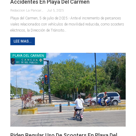
Accidentes En Playa Del Carmen
Redaccion La Pancarta De Quintana Roo
Jul 5, 2025
Playa del Carmen, 5 de julio de 2025.- Ante el incremento de percances
viales relacionados con vehículos de movilidad reducida, como scooters
eléctricos, la Dirección de Tránsito
…
LEE MAS...
PLAYA DEL CARMEN
Piden Regular Uso De Scooters En Playa Del