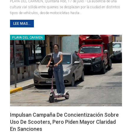
PLAYA DEL CARMEN, Quintana Roo, 17 de julio. - La ausencia de una
cultura vial sólida entre quienes se desplazan por la ciudad en distintos
tipos de vehículos, desde motocicletas hasta
…
LEE MAS...
PLAYA DEL CARMEN
Impulsan Campaña De Concientización Sobre
Uso De Scooters, Pero Piden Mayor Claridad
En Sanciones