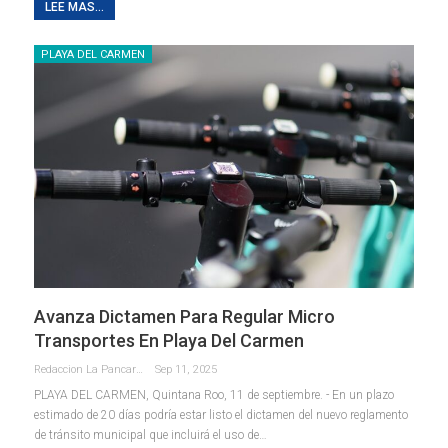
LEE MAS...
PLAYA DEL CARMEN
Avanza Dictamen Para Regular Micro
Transportes En Playa Del Carmen
Redaccion La Pancarta De Quintana Roo
Sep 11, 2025
PLAYA DEL CARMEN, Quintana Roo, 11 de septiembre. - En un plazo
estimado de 20 días podría estar listo el dictamen del nuevo reglamento
de tránsito municipal que incluirá el uso de
…