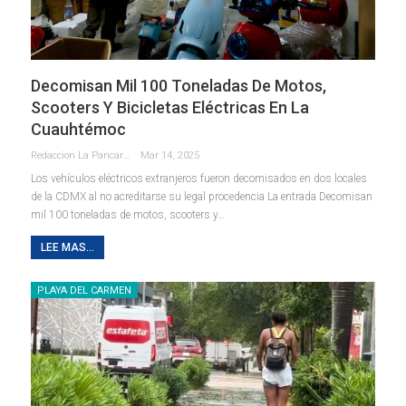
Decomisan Mil 100 Toneladas De Motos,
Scooters Y Bicicletas Eléctricas En La
Cuauhtémoc
Redaccion La Pancarta De Quintana Roo
Mar 14, 2025
Los vehículos eléctricos extranjeros fueron decomisados en dos locales
de la CDMX al no acreditarse su legal procedencia La entrada Decomisan
mil 100 toneladas de motos, scooters y…
LEE MAS...
PLAYA DEL CARMEN