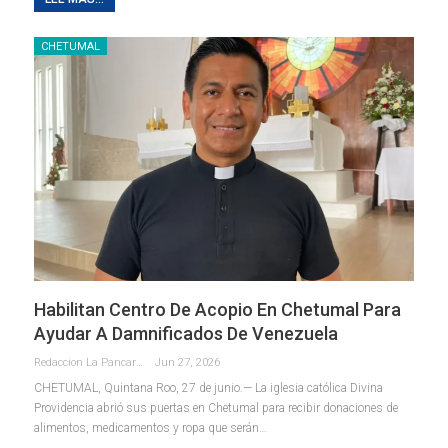
CHETUMAL
Habilitan Centro De Acopio En Chetumal Para
Ayudar A Damnificados De Venezuela
Redaccion La Pancarta De Quintana Roo
Jun 27, 2026
CHETUMAL, Quintana Roo, 27 de junio.— La iglesia católica Divina
Providencia abrió sus puertas en Chetumal para recibir donaciones de
alimentos, medicamentos y ropa que serán
…