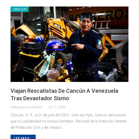
CANCÚN
Viajan Rescatistas De Cancún A Venezuela
Tras Devastador Sismo
Redaccion La Pancarta De Quintana Roo
Jul 1, 2026
Cancún, Q. R., a 01 de julio de 2026.- Una vez más, Cancún demuestra
que su solidaridad no conoce fronteras. Personal de la Dirección General
de Protección Civil y del Heroico
…
LEE MAS...