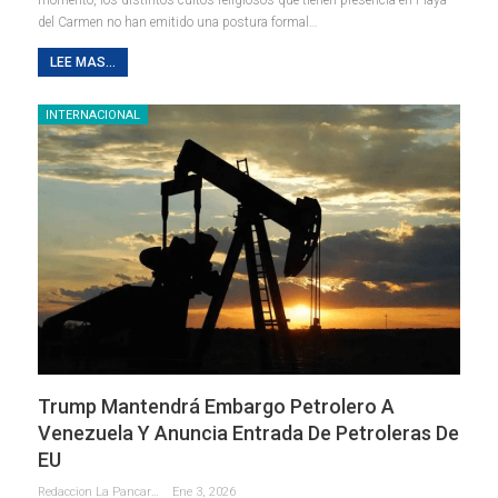
del Carmen no han emitido una postura formal
…
LEE MAS...
INTERNACIONAL
Trump Mantendrá Embargo Petrolero A
Venezuela Y Anuncia Entrada De Petroleras De
EU
Redaccion La Pancarta De Quintana Roo
Ene 3, 2026