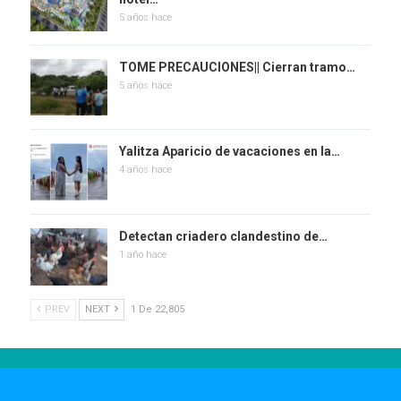
5 años hace
TOME PRECAUCIONES|| Cierran tramo…
5 años hace
Yalitza Aparicio de vacaciones en la…
4 años hace
Detectan criadero clandestino de…
1 año hace
PREV
NEXT
1 De 22,805