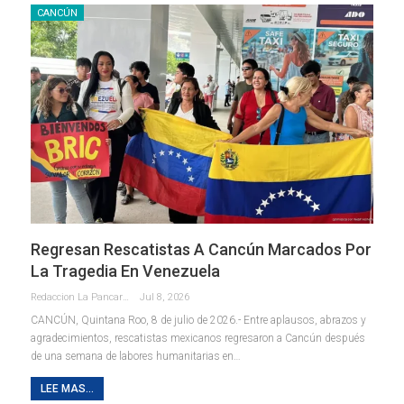
CANCÚN
Regresan Rescatistas A Cancún Marcados Por
La Tragedia En Venezuela
Redaccion La Pancarta De Quintana Roo
Jul 8, 2026
CANCÚN, Quintana Roo, 8 de julio de 2026.- Entre aplausos, abrazos y
agradecimientos, rescatistas mexicanos regresaron a Cancún después
de una semana de labores humanitarias en
…
LEE MAS...