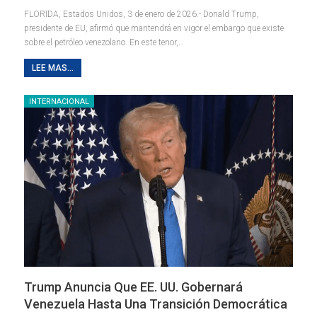
FLORIDA, Estados Unidos, 3 de enero de 2026.- Donald Trump,
presidente de EU, afirmó que mantendrá en vigor el embargo que existe
sobre el petróleo venezolano.
En este tenor,
…
LEE MAS...
INTERNACIONAL
Trump Anuncia Que EE. UU. Gobernará
Venezuela Hasta Una Transición Democrática