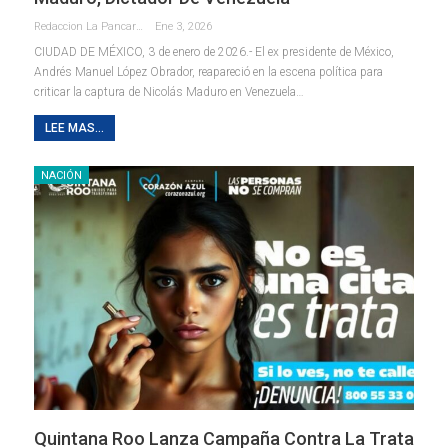
Redaccion La Pancarta De Quintana Roo
Ene 3, 2026
CIUDAD DE MÉXICO, 3 de enero de 2026.- El ex presidente de México,
Andrés Manuel López Obrador, reapareció en la escena política para
criticar la captura de Nicolás Maduro en Venezuela
…
LEE MAS...
NACIÓN
Quintana Roo Lanza Campaña Contra La Trata