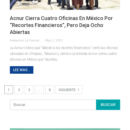
Acnur Cierra Cuatro Oficinas En México Por
“recortes Financieros”, Pero Deja Ocho
Abiertas
Redaccion La Pancarta De Quintana Roo
May 2, 2025
La Acnur indicó que "debido a los recortes financieros" cerró las oficinas
ubicadas en Chiapas, Tabasco y Jalisco La entrada Acnur cierra cuatro
oficinas en México por “recortes…
LEE MAS...
1
2
3
…
8
SIGUIENTE