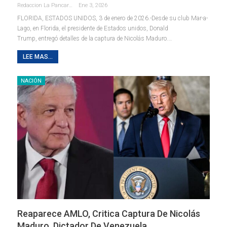
Redaccion La Pancarta De Quintana Roo
Ene 3, 2026
FLORIDA, ESTADOS UNIDOS, 3 de enero de 2026.-Desde su club Mar-a-
Lago, en Florida, el presidente de Estados unidos, Donald
Trump, entregó detalles de la captura de Nicolás Maduro.
…
LEE MAS...
NACIÓN
Reaparece AMLO, Critica Captura De Nicolás
Maduro, Dictador De Venezuela