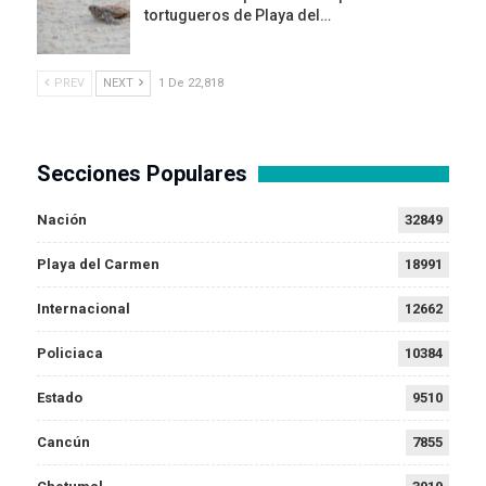
tortugueros de Playa del…
PREV
NEXT
1 De 22,818
Secciones Populares
Nación
32849
Playa del Carmen
18991
Internacional
12662
Policiaca
10384
Estado
9510
Cancún
7855