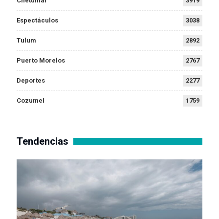
Chetumal
3919
Espectáculos
3038
Tulum
2892
Puerto Morelos
2767
Deportes
2277
Cozumel
1759
Tendencias