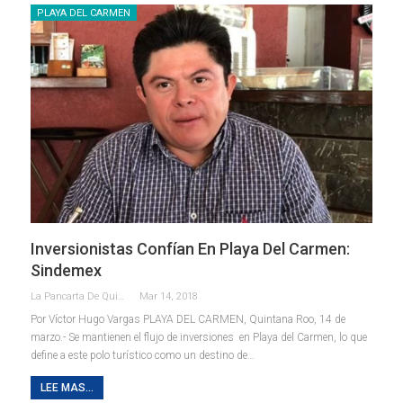
PLAYA DEL CARMEN
Inversionistas Confían En Playa Del Carmen:
Sindemex
La Pancarta De Quintana Roo
Mar 14, 2018
Por Víctor Hugo Vargas PLAYA DEL CARMEN, Quintana Roo, 14 de
marzo.- Se mantienen el flujo de inversiones en Playa del Carmen, lo que
define a este polo turístico como un destino de…
LEE MAS...