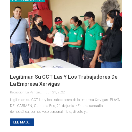
Legitiman Su CCT Las Y Los Trabajadores De
La Empresa Xervigas
Redaccion La Pancarta De Quintana Roo
Jun 21, 2022
Legitiman su CCT las y los trabajadores de la empresa Xervigas.
PLAYA
DEL CARMEN, Quintana Roo, 21 de junio. - En una consulta
democrática, con su voto personal, libre, directo y
…
LEE MAS...