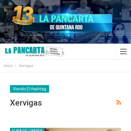
Inicio
Xervigas
Viendo El Hashtag
Xervigas
PLAYA DEL CARMEN