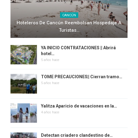
CANCÚN
Hoteleros De Cancún Reembolsan Hospedaje A
Turistas…
YA INICIO CONTRATACIONES || Abrirá
hotel…
5 años hace
TOME PRECAUCIONES|| Cierran tramo…
5 años hace
Yalitza Aparicio de vacaciones en la…
4 años hace
Detectan criadero clandestino de…