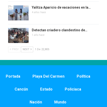
Yalitza Aparicio de vacaciones en la…
4 años hace
Detectan criadero clandestino de…
1 año hace
PREV
NEXT
1 De 22,805
Portada
Playa Del Carmen
Política
Cancún
Estado
Policiaca
Nación
Mundo