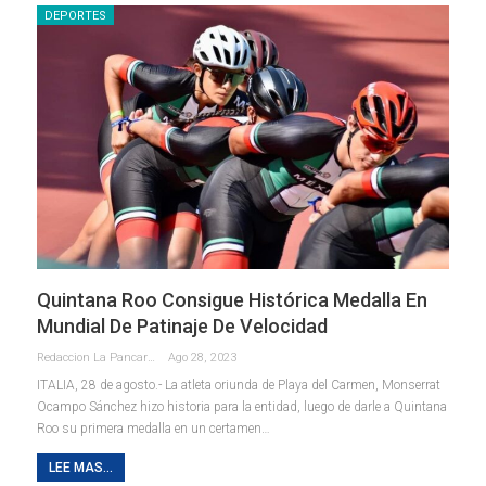
DEPORTES
Quintana Roo Consigue Histórica Medalla En
Mundial De Patinaje De Velocidad
Redaccion La Pancarta De Quintana Roo
Ago 28, 2023
ITALIA, 28 de agosto.- La atleta oriunda de Playa del Carmen, Monserrat
Ocampo Sánchez hizo historia para la entidad, luego de darle a Quintana
Roo su primera medalla en un certamen
…
LEE MAS...