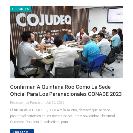
DEPORTES
Confirman A Quintana Roo Como La Sede
Oficial Para Los Paranacionales CONADE 2023
Redaccion La Pancarta De Quintana Roo
Jul 26, 2023
El titular de la COJUDEQ, Eric Arcila Arjona, destacó que se tiene
previsto el certamen en los meses de octubre y noviembre
Chetumal.-
Quintana Roo será la sede oficial para
…
LEE MAS...