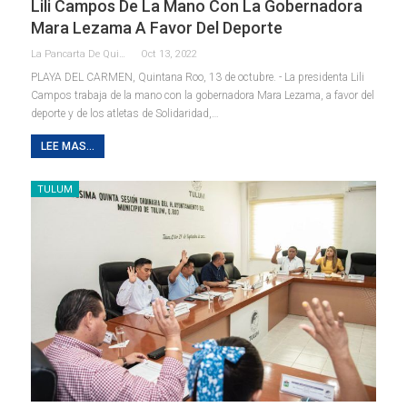
Lili Campos De La Mano Con La Gobernadora
Mara Lezama A Favor Del Deporte
La Pancarta De Quintana Roo
Oct 13, 2022
PLAYA DEL CARMEN, Quintana Roo, 13 de octubre. - La presidenta Lili
Campos trabaja de la mano con la gobernadora Mara Lezama, a favor del
deporte y de los atletas de Solidaridad,
…
LEE MAS...
TULUM