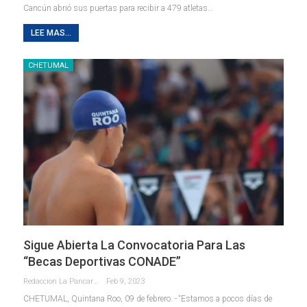
Cancún abrió sus puertas para recibir a 479 atletas
…
LEE MAS...
CHETUMAL
Sigue Abierta La Convocatoria Para Las
“Becas Deportivas CONADE”
Redaccion La Pancarta De Quintana Roo
Feb 9, 2023
CHETUMAL, Quintana Roo, 09 de febrero. - “Estamos a pocos días de