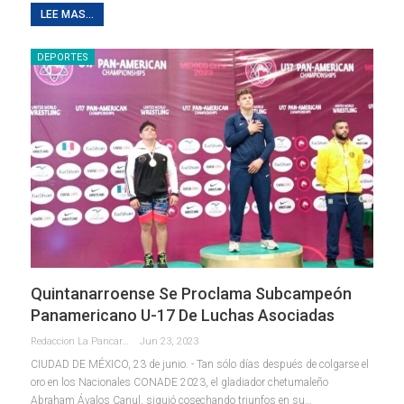
LEE MAS...
DEPORTES
Quintanarroense Se Proclama Subcampeón
Panamericano U-17 De Luchas Asociadas
Redaccion La Pancarta De Quintana Roo
Jun 23, 2023
CIUDAD DE MÉXICO, 23 de junio. - Tan sólo días después de colgarse el
oro en los Nacionales CONADE 2023, el gladiador chetumaleño
Abraham Ávalos Canul, siguió cosechando triunfos en su
…