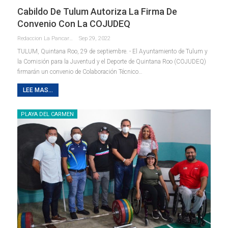
Cabildo De Tulum Autoriza La Firma De
Convenio Con La COJUDEQ
Redaccion La Pancarta De Quintana Roo
Sep 29, 2022
TULUM, Quintana Roo, 29 de septiembre. - El Ayuntamiento de Tulum y
la Comisión para la Juventud y el Deporte de Quintana Roo (COJUDEQ)
firmarán un convenio de Colaboración Técnico
…
LEE MAS...
PLAYA DEL CARMEN