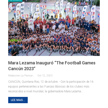
Mara Lezama Inauguró “The Football Games
Cancún 2023”
Redaccion La Pancarta De Quintana Roo
Oct 12, 2023
CANCÚN, Quintana Roo, 12 de octubre. - Con la participación de 16
equipos pertenecientes a las Fuerzas Básicas de los clubes más
reconocidos a nivel mundial, la gobernadora Mara Lezama
…
LEE MAS...