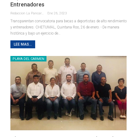
Entrenadores
Redaccion La Pancarta De Quintana Roo
Ene 26, 2023
Transparentan convocatoria para becas a deportistas de alto rendimiento
y entrenadores.
CHETUMAL, Quintana Roo, 26 de enero. - De manera
histórica y bajo un ejercicio de
…
LEE MAS...
PLAYA DEL CARMEN