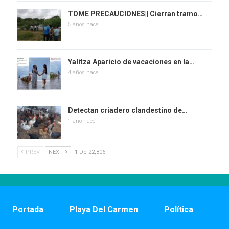
TOME PRECAUCIONES|| Cierran tramo…
5 años hace
Yalitza Aparicio de vacaciones en la…
4 años hace
Detectan criadero clandestino de…
1 año hace
PREV
NEXT
1 De 22,806
Portada
Playa Del Carmen
Política