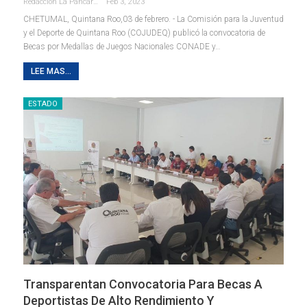
Redaccion La Pancarta De Quintana Roo
Feb 3, 2023
CHETUMAL, Quintana Roo,03 de febrero. - La Comisión para la Juventud
y el Deporte de Quintana Roo (COJUDEQ) publicó la convocatoria de
Becas por Medallas de Juegos Nacionales CONADE y
…
LEE MAS...
ESTADO
Transparentan Convocatoria Para Becas A
Deportistas De Alto Rendimiento Y