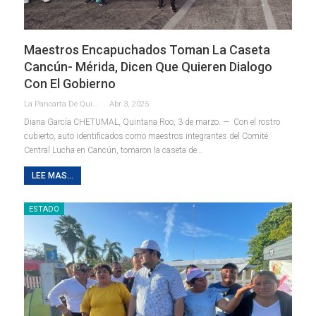
Maestros Encapuchados Toman La Caseta
Cancún- Mérida, Dicen Que Quieren Dialogo
Con El Gobierno
La Pancarta De Quintana Roo
Abr 3, 2025
Diana García
CHETUMAL, Quintana Roo, 3 de marzo. — Con el rostro
cubierto, auto identificados como maestros integrantes del Comité
Central Lucha en Cancún, tomaron la caseta de
…
LEE MAS...
ESTADO