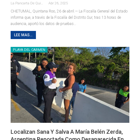
La Pancarta De Quintana Roo
Abr 26, 2025
CHETUMAL, Quintana Roo, 26 de abril.— La Fiscalía General del Estado
informa que, a través de la Fiscalía del Distrito Sur, tras 13 horas de
audiencia, aportó los datos de pruebas
…
LEE MAS...
PLAYA DEL CARMEN
Localizan Sana Y Salva A María Belén Zerda,
Argentina Reportada Como Desaparecida En