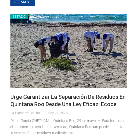
LEE MAS...
ESTADO
Urge Garantizar La Separación De Residuos En
Quintana Roo Desde Una Ley Eficaz: Ecoce
La Pancarta De Quintana Roo
May 29, 2025
Diana García
CHETUMAL, Quintana Roo, 29 de mayo. — Para fortalecer
el compromiso con la biodiversidad, Quintana Roo aun puede garantizar
la separación de residuos mediante una
…