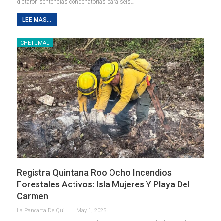
dictaron sentencias condenatorias para seis
…
LEE MAS...
CHETUMAL
Registra Quintana Roo Ocho Incendios
Forestales Activos: Isla Mujeres Y Playa Del
Carmen
La Pancarta De Quintana Roo
May 1, 2025