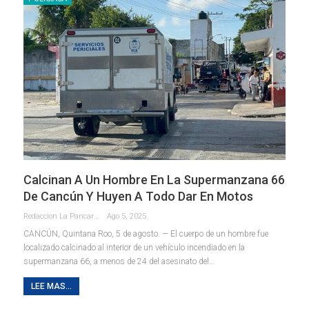
Calcinan A Un Hombre En La Supermanzana 66
De Cancún Y Huyen A Todo Dar En Motos
Redaccion La Pancarta De Quintana Roo
Ago 5, 2025
CANCÚN, Quintana Roo, 5 de agosto. — El cuerpo de un hombre fue
localizado calcinado al interior de un vehículo incendiado en la
supermanzana 66, a menos de 24 del asesinato del
…
LEE MAS...