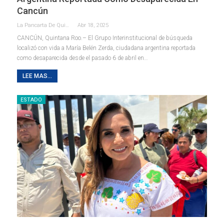
Cancún
La Pancarta De Quintana Roo
Abr 18, 2025
CANCÚN, Quintana Roo.– El Grupo Interinstitucional de búsqueda
localizó con vida a María Belén Zerda, ciudadana argentina reportada
como desaparecida desde el pasado 6 de abril en
…
LEE MAS...
ESTADO