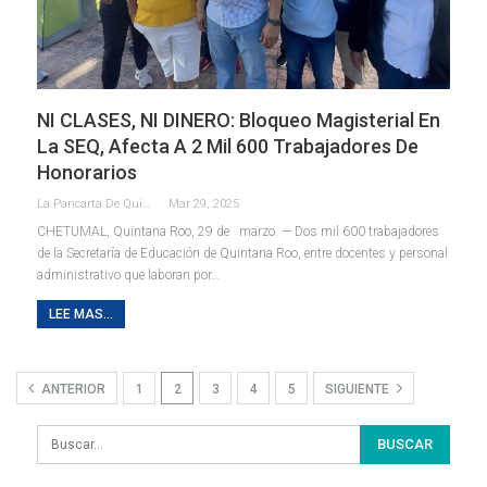
NI CLASES, NI DINERO: Bloqueo Magisterial En
La SEQ, Afecta A 2 Mil 600 Trabajadores De
Honorarios
La Pancarta De Quintana Roo
Mar 29, 2025
CHETUMAL, Quintana Roo, 29 de marzo. — Dos mil 600 trabajadores
de la Secretaría de Educación de Quintana Roo, entre docentes y personal
administrativo que laboran por
…
LEE MAS...
ANTERIOR
1
2
3
4
5
SIGUIENTE