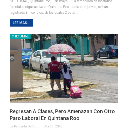
CHETUMAL, Quintana Roo, 1 de mayo. — La temporada de incendios
forestales sigue activa en Quintana Roo, hasta este jueves, se han
registrado 8 incendios, de los cuales 2 están
…
LEE MAS...
CHETUMAL
Regresan A Clases, Pero Amenazan Con Otro
Paro Laboral En Quintana Roo
La Pancarta De Quintana Roo
Abr 28, 2025