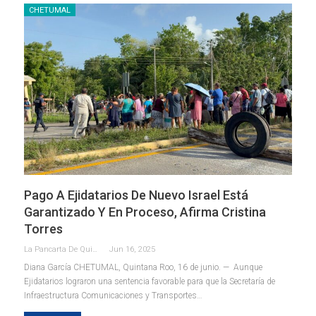
CHETUMAL
Pago A Ejidatarios De Nuevo Israel Está
Garantizado Y En Proceso, Afirma Cristina
Torres
La Pancarta De Quintana Roo
Jun 16, 2025
Diana García
CHETUMAL, Quintana Roo, 16 de junio. — Aunque
Ejidatarios lograron una sentencia favorable para que la Secretaría de
Infraestructura Comunicaciones y Transportes
…