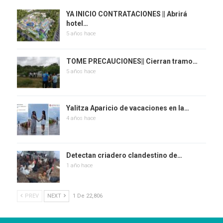
YA INICIO CONTRATACIONES || Abrirá
hotel…
5 años hace
TOME PRECAUCIONES|| Cierran tramo…
5 años hace
Yalitza Aparicio de vacaciones en la…
4 años hace
Detectan criadero clandestino de…
1 año hace
PREV
NEXT
1 De 22,806