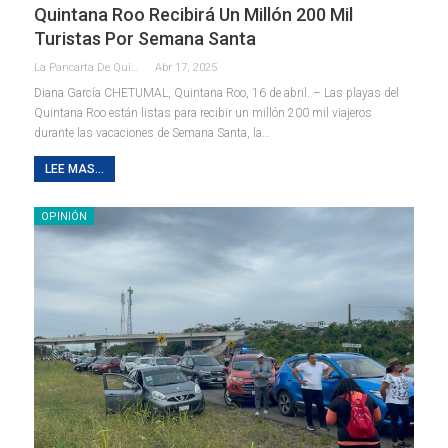
Quintana Roo Recibirá Un Millón 200 Mil
Turistas Por Semana Santa
La Pancarta De Quintana Roo
Abr 17, 2025
Diana García
CHETUMAL, Quintana Roo, 16 de abril. – Las playas del
Quintana Roo están listas para recibir un millón 200 mil viajeros
durante las vacaciones de Semana Santa, la
…
LEE MAS...
OPINIÓN