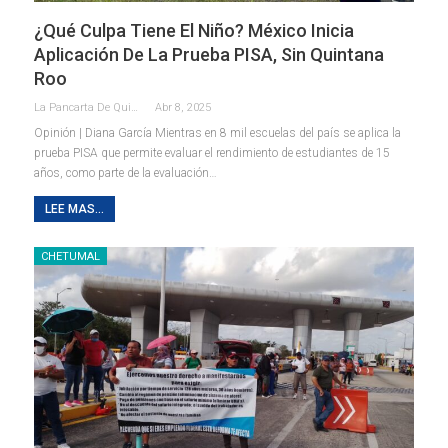
¿Qué Culpa Tiene El Niño? México Inicia
Aplicación De La Prueba PISA, Sin Quintana
Roo
La Pancarta De Quintana Roo
Abr 8, 2025
Opinión | Diana García
Mientras en 8 mil escuelas del país se aplica la
prueba PISA que permite evaluar el rendimiento de estudiantes de 15
años, como parte de la evaluación
…
LEE MAS...
CHETUMAL