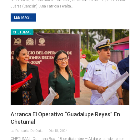
Juárez (Cancún), Ana Patricia Peralta
…
LEE MAS...
CHETUMAL
Arranca El Operativo “Guadalupe Reyes” En
Chetumal
La Pancarta De Quintana Roo
Dic 18, 2024
CHETUMAL, Quintana Roo, 18 de diciembre.— Al dar el banderazo de