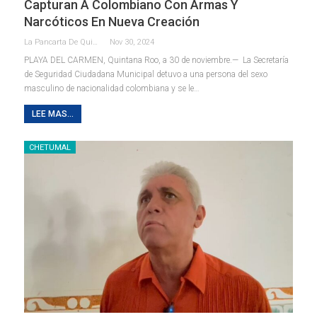
Capturan A Colombiano Con Armas Y
Narcóticos En Nueva Creación
La Pancarta De Quintana Roo
Nov 30, 2024
PLAYA DEL CARMEN, Quintana Roo, a 30 de noviembre.— La Secretaría
de Seguridad Ciudadana Municipal detuvo a una persona del sexo
masculino de nacionalidad colombiana y se le
…
LEE MAS...
CHETUMAL