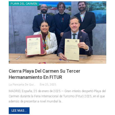
PLAYA DEL CARMEN
Cierra Playa Del Carmen Su Tercer
Hermanamiento En FITUR
La Pancarta De Quintana Roo
Ene 25, 2025
MADRID, España, 25 de enero de 2025.— Gran interés despertó Playa del
Carmen durante la Feria Internacional de Turismo (Fitur) 2025, en el que
además de presentar a nivel mundial la
…
LEE MAS...