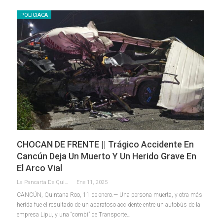
POLICIACA
CHOCAN DE FRENTE || Trágico Accidente En
Cancún Deja Un Muerto Y Un Herido Grave En
El Arco Vial
La Pancarta De Quintana Roo
Ene 11, 2025
CANCÚN, Quintana Roo, 11 de enero.— Una persona muerta, y otra más
herida fue el resultado de un aparatoso accidente entre un autobús de la
empresa Lipu, y una “combi” de Transporte
…