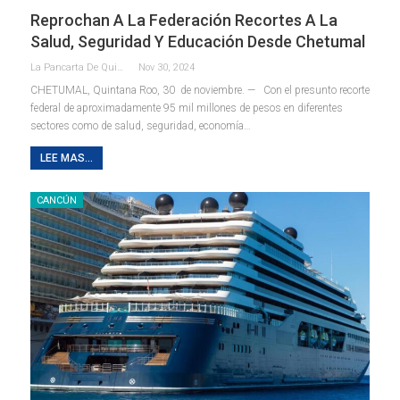
Reprochan A La Federación Recortes A La
Salud, Seguridad Y Educación Desde Chetumal
La Pancarta De Quintana Roo
Nov 30, 2024
CHETUMAL, Quintana Roo, 30 de noviembre. — Con el presunto recorte
federal de aproximadamente 95 mil millones de pesos en diferentes
sectores como de salud, seguridad, economía
…
LEE MAS...
CANCÚN