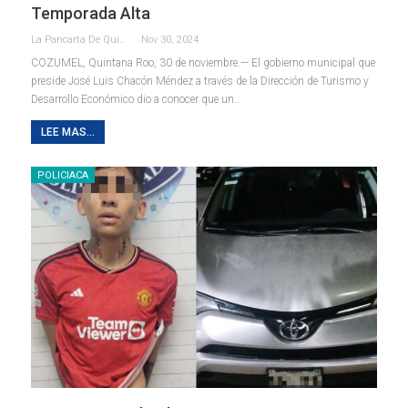
Temporada Alta
La Pancarta De Quintana Roo
Nov 30, 2024
COZUMEL, Quintana Roo, 30 de noviembre.— El gobierno municipal que
preside José Luis Chacón Méndez a través de la Dirección de Turismo y
Desarrollo Económico dio a conocer que un
…
LEE MAS...
POLICIACA