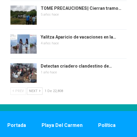
TOME PRECAUCIONES|| Cierran tramo…
5 años hace
Yalitza Aparicio de vacaciones en la…
4 años hace
Detectan criadero clandestino de…
1 año hace
PREV
NEXT
1 De 22,808
Portada
Playa Del Carmen
Política