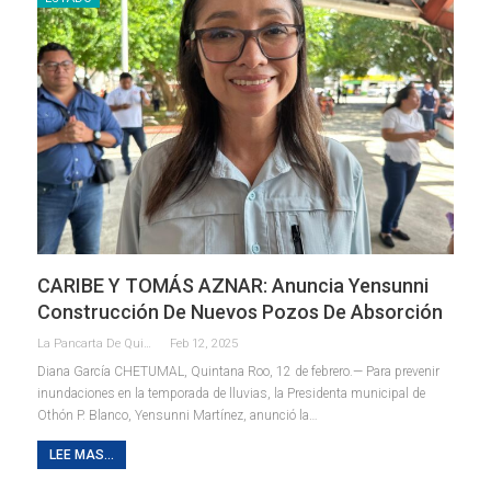
CARIBE Y TOMÁS AZNAR: Anuncia Yensunni
Construcción De Nuevos Pozos De Absorción
La Pancarta De Quintana Roo
Feb 12, 2025
Diana García
CHETUMAL, Quintana Roo, 12 de febrero.— Para prevenir
inundaciones en la temporada de lluvias, la Presidenta municipal de
Othón P. Blanco, Yensunni Martínez, anunció la
…
LEE MAS...