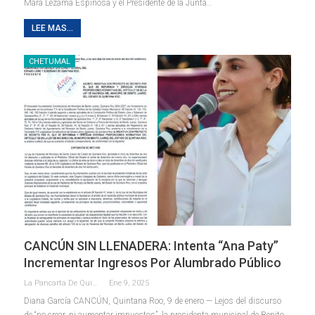
Mara Lezama Espinosa y el Presidente de la Junta
…
LEE MAS...
CHETUMAL
CANCÚN SIN LLENADERA: Intenta “Ana Paty”
Incrementar Ingresos Por Alumbrado Público
La Pancarta De Quintana Roo
Ene 9, 2025
Diana García
CANCÚN, Quintana Roo, 9 de enero.— Lejos del discurso
de “no crear, ni aumentar impuestos”, la presidenta municipal de Benito