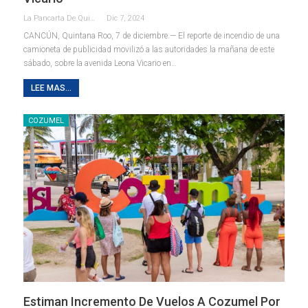
La Pancarta De Quintana Roo
Dic 7, 2024
CANCÚN, Quintana Roo, 7 de diciembre.— El reporte de incendio de una
camioneta de publicidad movilizó a las autoridades la mañana de este
sábado, sobre la avenida Leona Vicario en
…
LEE MAS...
COZUMEL
Estiman Incremento De Vuelos A Cozumel Por