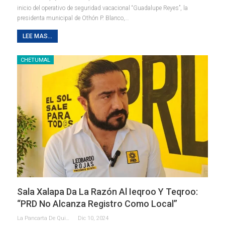
inicio del operativo de seguridad vacacional “Guadalupe Reyes”, la
presidenta municipal de Othón P. Blanco,
…
LEE MAS...
CHETUMAL
Sala Xalapa Da La Razón Al Ieqroo Y Teqroo:
“PRD No Alcanza Registro Como Local”
La Pancarta De Quintana Roo
Dic 10, 2024