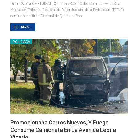
Diana García
CHETUMAL, Quintana Roo, 10 de diciembre. — La Sala
Xalapa del Tribunal Electoral de Poder Judicial de la Federación (TEPJF)
confirmó Instituto Electoral de Quintana Roo
…
LEE MAS...
POLICIACA
Promocionaba Carros Nuevos, Y Fuego
Consume Camioneta En La Avenida Leona
Vicario