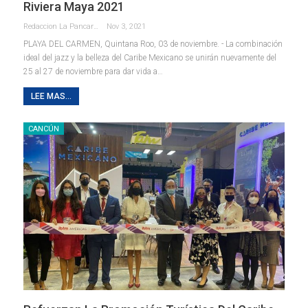
Riviera Maya 2021
Redaccion La Pancarta De Quintana Roo
Nov 3, 2021
PLAYA DEL CARMEN, Quintana Roo, 03 de noviembre. - La combinación
ideal del jazz y la belleza del Caribe Mexicano se unirán nuevamente del
25 al 27 de noviembre para dar vida a
…
LEE MAS...
CANCÚN