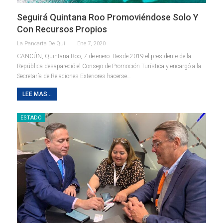
Seguirá Quintana Roo Promoviéndose Solo Y
Con Recursos Propios
La Pancarta De Quintana Roo
Ene 7, 2020
CANCÚN, Quintana Roo, 7 de enero.-Desde 2019 el presidente de la
República desapareció el Consejo de Promoción Turística y encargó a la
Secretaría de Relaciones Exteriores hacerse
…
LEE MAS...
ESTADO