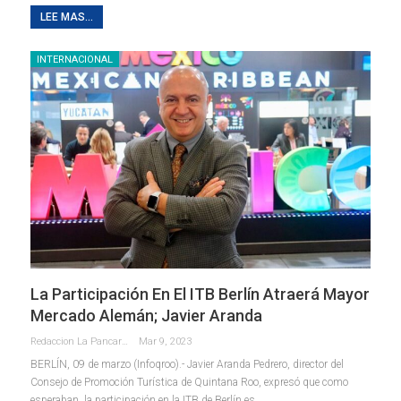
LEE MAS...
INTERNACIONAL
La Participación En El ITB Berlín Atraerá Mayor
Mercado Alemán; Javier Aranda
Redaccion La Pancarta De Quintana Roo
Mar 9, 2023
BERLÍN, 09 de marzo (Infoqroo).- Javier Aranda Pedrero, director del
Consejo de Promoción Turística de Quintana Roo, expresó que como
esperaban, la participación en la ITB de Berlín es
…