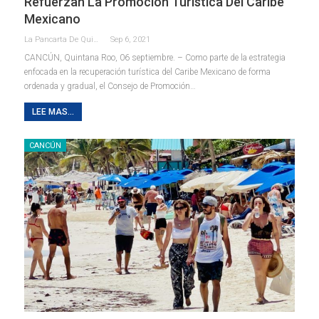
Refuerzan La Promoción Turística Del Caribe
Mexicano
La Pancarta De Quintana Roo
Sep 6, 2021
CANCÚN, Quintana Roo, 06 septiembre. – Como parte de la estrategia
enfocada en la recuperación turística del Caribe Mexicano de forma
ordenada y gradual, el Consejo de Promoción
…
LEE MAS...
CANCÚN