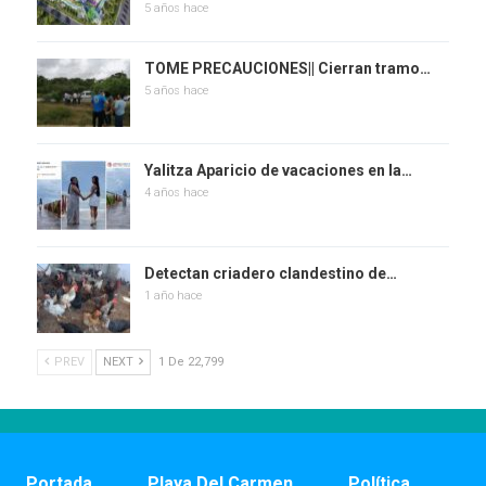
5 años hace
TOME PRECAUCIONES|| Cierran tramo…
5 años hace
Yalitza Aparicio de vacaciones en la…
4 años hace
Detectan criadero clandestino de…
1 año hace
PREV
NEXT
1 De 22,799
Portada
Playa Del Carmen
Política