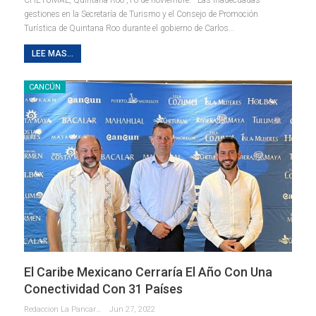
gestiones en la Secretaría de Turismo y el Consejo de Promoción
Turística de Quintana Roo durante el gobierno de Carlos
…
LEE MAS...
CANCÚN
El Caribe Mexicano Cerraría El Año Con Una
Conectividad Con 31 Países
Redaccion La Pancarta De Quintana Roo
Jun 27, 2022