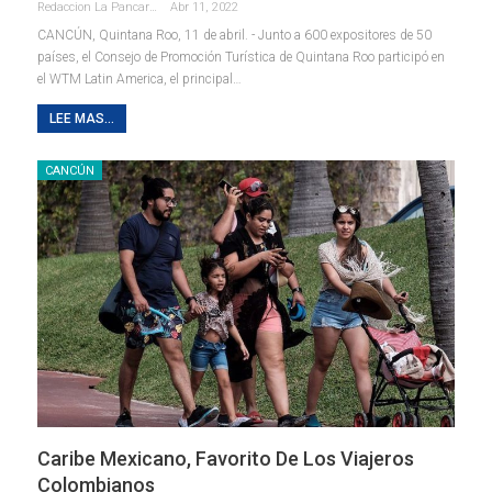
Redaccion La Pancarta De Quintana Roo
Abr 11, 2022
CANCÚN, Quintana Roo, 11 de abril. - Junto a 600 expositores de 50
países, el Consejo de Promoción Turística de Quintana Roo participó en
el WTM Latin America, el principal
…
LEE MAS...
CANCÚN
Caribe Mexicano, Favorito De Los Viajeros
Colombianos