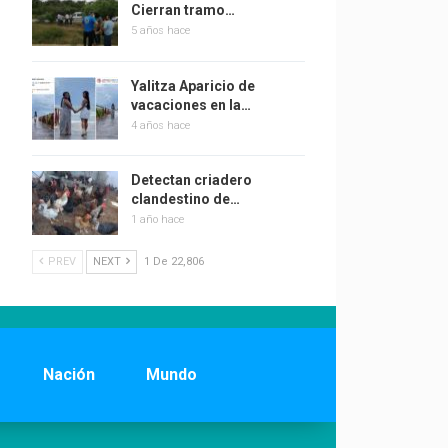
Cierran tramo…
5 años hace
Yalitza Aparicio de
vacaciones en la…
4 años hace
Detectan criadero
clandestino de…
1 año hace
PREV
NEXT
1 De 22,806
Nación
Mundo