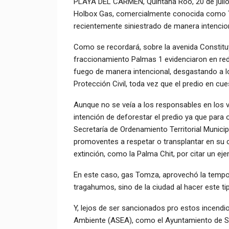
PLAYA DEL CARMEN, Quintana Roo, 20 de julio
Holbox Gas, comercialmente conocida como To
recientemente siniestrado de manera intencion
Como se recordará, sobre la avenida Constituye
fraccionamiento Palmas 1 evidenciaron en red
fuego de manera intencional, desgastando a l
Protección Civil, toda vez que el predio en c
Aunque no se veía a los responsables en los vi
intención de deforestar el predio ya que para
Secretaría de Ordenamiento Territorial Municip
promoventes a respetar o transplantar en su 
extinción, como la Palma Chit, por citar un eje
En este caso, gas Tomza, aprovechó la tempor
tragahumos, sino de la ciudad al hacer este ti
Y, lejos de ser sancionados pro estos incendi
Ambiente (ASEA), como el Ayuntamiento de Sol