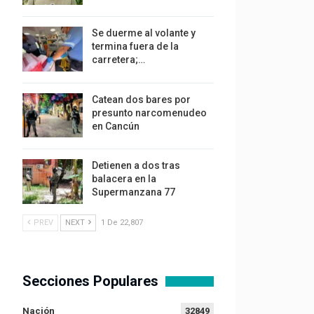
Se duerme al volante y
termina fuera de la
carretera;…
Catean dos bares por
presunto narcomenudeo
en Cancún
Detienen a dos tras
balacera en la
Supermanzana 77
PREV
NEXT
1 De 22,807
Secciones Populares
Nación
32849