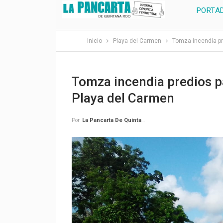
PORTA
Inicio
Playa del Carmen
Tomza incendia pr
Tomza incendia predios pa
Playa del Carmen
Por
La Pancarta De Quintana Roo