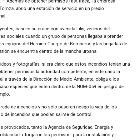
. – Además de obtener permisos fast track, la empresa
mza, abrió una estación de servicio en un predio
al.
ntes, casi en su cruce con avenida Lilis, vecinos del
es sociales cuando un grupo de personas llegaba a prender
os equipos del Heroico Cuerpo de Bomberos y las brigadas de
uestión se encuentra dentro de la mancha urbana.
deos y fotografías, sí era claro que estos incendios tenían una
 obtener permisos la autoridad competente, en este caso la
al a través de la Dirección de Medio Ambiente, obliga a los
caso especies que estén dentro de la NOM-059 en peligro de
mplo.
ada de incendios y no sólo puso en riesgo la vida de los
po de incendios que podían salirse de control.
os provocados, tanto la Agencia de Seguridad, Energía y
idaridad, otorgaron los permisos para la instalación y