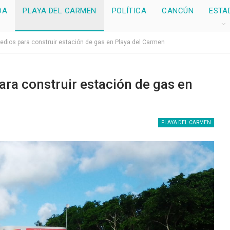
DA
PLAYA DEL CARMEN
POLÍTICA
CANCÚN
ESTA
edios para construir estación de gas en Playa del Carmen
ra construir estación de gas en
PLAYA DEL CARMEN